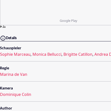
Google Play
Details
Schauspieler
Sophie Marceau
,
Monica Bellucci
,
Brigitte Catillon
,
Andrea D
Regie
Marina de Van
Kamera
Dominique Colin
Author