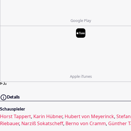
Google Play
Apple iTunes
Details
Schauspieler
Horst Tappert
,
Karin Hübner
,
Hubert von Meyerinck
,
Stefan
Riebauer
,
Narziß Sokatscheff
,
Berno von Cramm
,
Günther T