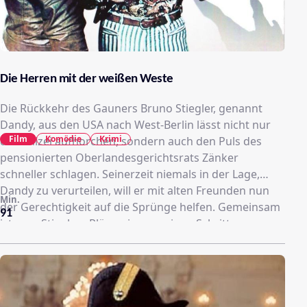
Die Herren mit der weißen Weste
Die Rückkehr des Gauners Bruno Stiegler, genannt
Dandy, aus den USA nach West-Berlin lässt nicht nur
Film
Komödie
Krimi
die Polizei aufhorchen, sondern auch den Puls des
pensionierten Oberlandesgerichtsrats Zänker
schneller schlagen. Seinerzeit niemals in der Lage,
Dandy zu verurteilen, will er mit alten Freunden nun
Min.
der Gerechtigkeit auf die Sprünge helfen. Gemeinsam
91
ist man Stieglers Plänen immer einen Schritt voraus,
was schließlich dafür sorgt, dass dieser einen
entscheidenden Fehler begeht.