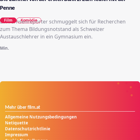
Penne
Film
Komödie
Ein Fernsehreporter schmuggelt sich für Recherchen
zum Thema Bildungsnotstand als Schweizer
Austauschlehrer in ein Gymnasium ein.
Min.
Mehr über film.at
Allgemeine Nutzungsbedingungen
Netiquette
Datenschutzrichtlinie
Impressum