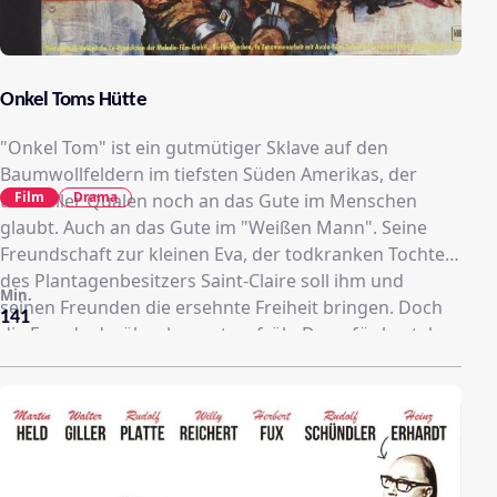
Onkel Toms Hütte
"Onkel Tom" ist ein gutmütiger Sklave auf den
Baumwollfeldern im tiefsten Süden Amerikas, der
Film
Drama
trotz aller Qualen noch an das Gute im Menschen
glaubt. Auch an das Gute im "Weißen Mann". Seine
Freundschaft zur kleinen Eva, der todkranken Tochter
des Plantagenbesitzers Saint-Claire soll ihm und
Min.
seinen Freunden die ersehnte Freiheit bringen. Doch
141
die Freude darüber kommt zu früh. Denn für brutale
Sklavenhändler ist der "schwarze Mann" nicht mehr
als ein Stück Handelsware, die man mit Ketten an sich
fesselt..