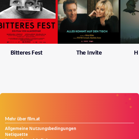
Bitteres Fest
The Invite
H
Mehr über film.at
Allgemeine Nutzungsbedingungen
Netiquette