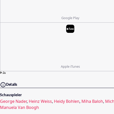
Google Play
Apple iTunes
Details
Schauspieler
George Nader
,
Heinz Weiss
,
Heidy Bohlen
,
Miha Baloh
,
Mich
Manuela Van Boogh