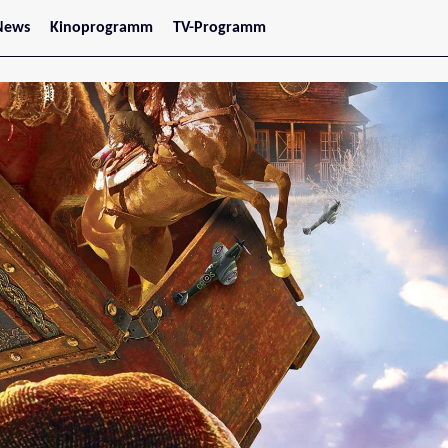
News
Kinoprogramm
TV-Programm
tars
Jetzt im Kino
treaming
Demnächst im Kino
Wien
Niederösterreich
Oberösterreich
Steiermark
Burgenland
Kärnten
Salzburg
Tirol
Vorarlberg