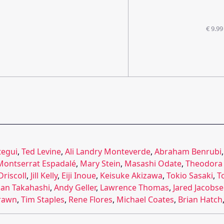
€ 9.99
tegui
,
Ted Levine
,
Ali Landry Monteverde
,
Abraham Benrubi
Montserrat Espadalé
,
Mary Stein
,
Masashi Odate
,
Theodora
Driscoll
,
Jill Kelly
,
Eiji Inoue
,
Keisuke Akizawa
,
Tokio Sasaki
,
T
ian Takahashi
,
Andy Geller
,
Lawrence Thomas
,
Jared Jacobs
trawn
,
Tim Staples
,
Rene Flores
,
Michael Coates
,
Brian Hatch