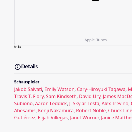
Apple iTunes
Details
Schauspieler
Jakob Salvati
,
Emily Watson
,
Cary-Hiroyuki Tagawa
,
M
Travis T. Flory
,
Sam Kindseth
,
David Ury
,
James MacD
Subiono
,
Aaron Leddick
,
J. Skylar Testa
,
Alex Trevino
,
Abesamis
,
Kenji Nakamura
,
Robert Noble
,
Chuck Lin
Gutiérrez
,
Elijah Villegas
,
Janet Worner
,
Janice Matth