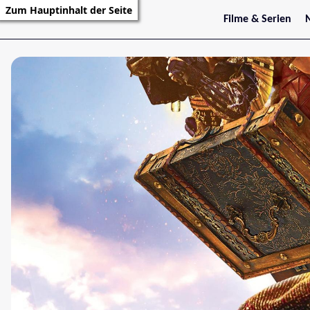
Zum Hauptinhalt der Seite
Filme & Serien
Trailer
S
Kritiken
S
Filmarchiv
Serienarchiv