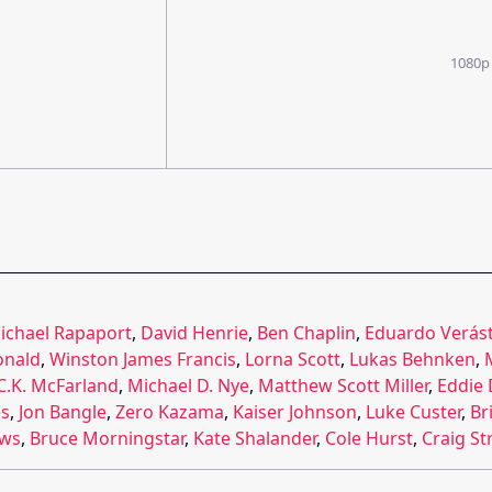
1080p
ichael Rapaport
,
David Henrie
,
Ben Chaplin
,
Eduardo Verás
onald
,
Winston James Francis
,
Lorna Scott
,
Lukas Behnken
,
C.K. McFarland
,
Michael D. Nye
,
Matthew Scott Miller
,
Eddie 
es
,
Jon Bangle
,
Zero Kazama
,
Kaiser Johnson
,
Luke Custer
,
Br
ews
,
Bruce Morningstar
,
Kate Shalander
,
Cole Hurst
,
Craig S