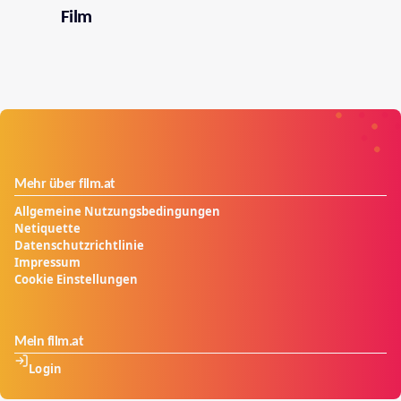
Film
Mehr über film.at
Allgemeine Nutzungsbedingungen
Netiquette
Datenschutzrichtlinie
Impressum
Cookie Einstellungen
Mein film.at
Login