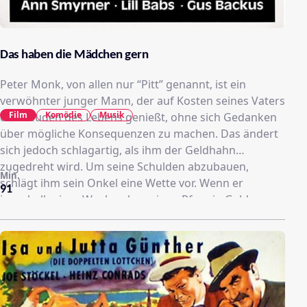
Das haben die Mädchen gern
Peter Monk, von allen nur “Pitt” genannt, ist ein
verwöhnter junger Mann, der auf Kosten seines Vaters
Film
Komödie
Musik
die Freuden des Lebens genießt, ohne sich Gedanken
über mögliche Konsequenzen zu machen. Das ändert
sich jedoch schlagartig, als ihm der Geldhahn
zugedreht wird. Um seine Schulden abzubauen,
Min.
schlägt ihm sein Onkel eine Wette vor. Wenn er
91
innerhalb einer Woche ohne einen Pfennig Geld von
Monte Carlo nach Kärnten trampt, bezahlt er “Pitt” all
seine Schulden. Zur Kontrolle soll ihn der korrekte
Student Peter Werner begleiten. Und als wäre das
nicht schon genug, wird auch noch eine Gruppe
weiblicher Internatstöchter auf den unverheirateten
Millionärssohn aufmerksam, und macht sich ebenfalls