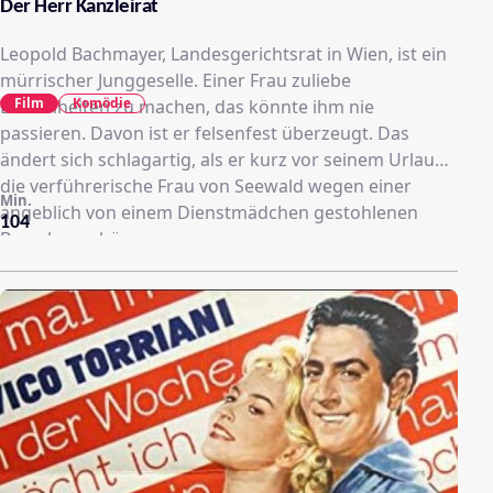
Der Herr Kanzleirat
Leopold Bachmayer, Landesgerichtsrat in Wien, ist ein
mürrischer Junggeselle. Einer Frau zuliebe
Film
Komödie
Dummheiten zu machen, das könnte ihm nie
passieren. Davon ist er felsenfest überzeugt. Das
ändert sich schlagartig, als er kurz vor seinem Urlaub
die verführerische Frau von Seewald wegen einer
Min.
angeblich von einem Dienstmädchen gestohlenen
104
Brosche verhören muss.