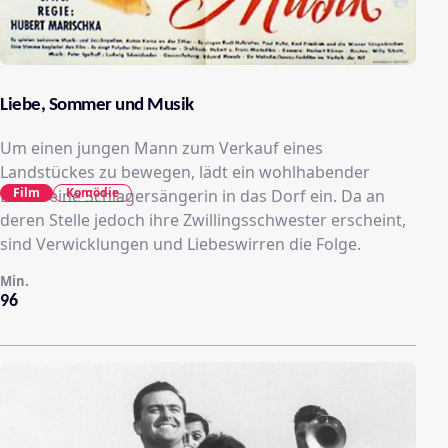
Liebe, Sommer und Musik
Um einen jungen Mann zum Verkauf eines
Landstückes zu bewegen, lädt ein wohlhabender
Film
Komödie
Bauer eine Schlagersängerin in das Dorf ein. Da an
deren Stelle jedoch ihre Zwillingsschwester erscheint,
sind Verwicklungen und Liebeswirren die Folge.
Min.
96