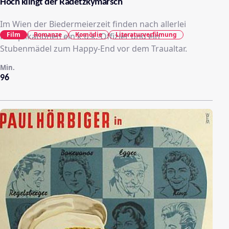
Hoch klingt der Radetzkymarsch
Im Wien der Biedermeierzeit finden nach allerlei
Film
Romanze
Komödie
Literaturverfilmung
Komplikationen ein k.u.k.-Offizier und ein
Stubenmädel zum Happy-End vor dem Traualtar.
Min.
96