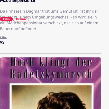
Mädchenpensionat
Da Prinzessin Dagmar trist ums Gemüt ist, rät ihr der
Doktor zu einem Umgebungswechsel - so wird sie in
Film
Drama
ein Mädchenpensionat verschickt, das sich auf einem
Bauernhof befindet.
Min.
93