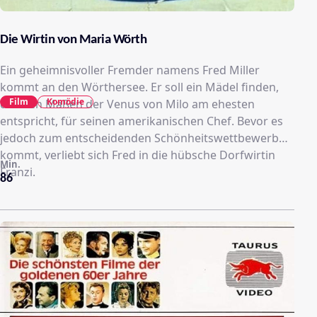
Die Wirtin von Maria Wörth
Ein geheimnisvoller Fremder namens Fred Miller
kommt an den Wörthersee. Er soll ein Mädel finden,
Film
Komödie
das den Maßen der Venus von Milo am ehesten
entspricht, für seinen amerikanischen Chef. Bevor es
jedoch zum entscheidenden Schönheitswettbewerb
kommt, verliebt sich Fred in die hübsche Dorfwirtin
Min.
Franzi.
86