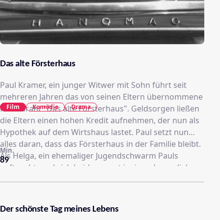
Das alte Försterhaus
Paul Kramer, ein junger Witwer mit Sohn führt seit
mehreren Jahren das von seinen Eltern übernommene
Film
Komödie
Drama
Restaurant "Das alte Försterhaus". Geldsorgen ließen
die Eltern einen hohen Kredit aufnehmen, der nun als
Hypothek auf dem Wirtshaus lastet. Paul setzt nun
alles daran, dass das Försterhaus in der Familie bleibt.
Min.
Als Helga, ein ehemaliger Jugendschwarm Pauls
89
auftaucht, und sich beide erneut ineinander verlieben,
wendet sich sein Glück. Helga arbeitet als
Werbeleiterin in einer Schallplattenfirma und lädt
Musiker ein, die für eine TV-Show im Försterhaus
Der schönste Tag meines Lebens
auftreten. Jazz- und Schlagermusikern, sowie Paul und