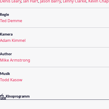
Denis Leary
,
Ian Hart
,
Jason Barry
,
Lenny Clarke
,
Kevin Cha
Regie
Ted Demme
Kamera
Adam Kimmel
Author
Mike Armstrong
Musik
Todd Kasow
Kinoprogramm