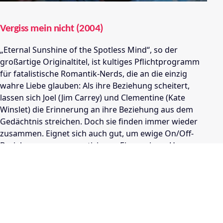
Vergiss mein nicht (2004)
„Eternal Sunshine of the Spotless Mind“, so der
großartige Originaltitel, ist kultiges Pflichtprogramm
für fatalistische Romantik-Nerds, die an die einzig
wahre Liebe glauben: Als ihre Beziehung scheitert,
lassen sich Joel (Jim Carrey) und Clementine (Kate
Winslet) die Erinnerung an ihre Beziehung aus dem
Gedächtnis streichen. Doch sie finden immer wieder
zusammen. Eignet sich auch gut, um ewige On/Off-
Beziehungen zu romantisieren. Ein gewisser Hang zur
Melancholie ist aber empfehlenswert.
„Vergiss mein nicht“ ist bei Sky und Amazon Prime Video zu
sehen, aber nicht im Prime-Abo enthalten.
Hier geht's direkt zum Film!