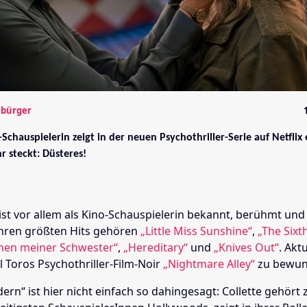
mbürger
chauspielerin zeigt in der neuen Psychothriller-Serie auf Netflix
r steckt: Düsteres!
 ist vor allem als Kino-Schauspielerin bekannt, berühmt und
 ihren größten Hits gehören
„Little Miss Sunshine“
,
„The Sixt
hen meiner Schwester“
,
„Hereditary“
und
„Knives Out“
. Aktu
 Toros Psychothriller-Film-Noir
„Nightmare Alley“
zu bewun
n“ ist hier nicht einfach so dahingesagt: Collette gehört 