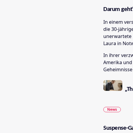
Darum geht's
In einem vers
die 30-jährig
unerwartete 
Laura in Not
In ihrer verz
Amerika und g
Geheimnisse i
„Th
News
Suspense-Ga