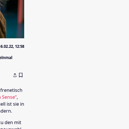
16.02.22, 12:58
 einmal
 frenetisch
h Sense“
,
ell ist sie in
dern.
zu den mit