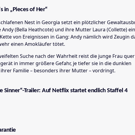
 in „Pieces of Her“
chlafenen Nest in Georgia setzt ein plötzlicher Gewaltausb
e Andy (Bella Heathcote) und ihre Mutter Laura (Collette) ei
Kette von Ereignissen in Gang: Andy nämlich wird Zeugin d
wehr einen Amokläufer tötet.
weifelten Suche nach der Wahrheit reist die junge Frau que
erät in immer größere Gefahr, je tiefer sie in die dunklen
hrer Familie – besonders ihrer Mutter – vordringt.
e Sinner“-Trailer: Auf Netflix startet endlich Staffel 4
rantie