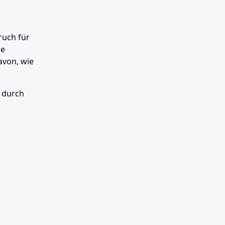
ruch für
ne
avon, wie
r durch