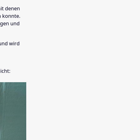
mit denen
n konnte.
ngen und
 und wird
icht: