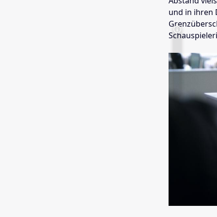
Abstand viels
und in ihren
Grenzüberschr
Schauspieleri