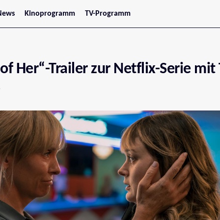
News
Kinoprogramm
TV-Programm
tars
Jetzt im Kino
treaming
Demnächst im Kino
Wien
Niederösterreich
of Her“-Trailer zur Netflix-Serie mit
Oberösterreich
Steiermark
Burgenland
Kärnten
Salzburg
Tirol
Vorarlberg