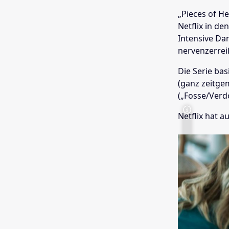
„Pieces of He
Netflix in d
Intensive Da
nervenzerrei
Die Serie ba
(ganz zeitge
(„Fosse/Verd
Netflix hat a