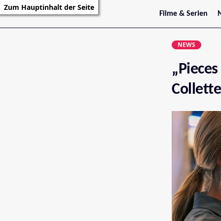
Zum Hauptinhalt der Seite
Filme & Serien
Trailer
S
Kritiken
S
NEWS
Filmarchiv
Serienarchiv
„Pieces 
Collette