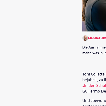
Manuel Si
Die Ausnahme-S
mehr, was in ih
Toni Collette
bejubelt, zu
„In den Schu
Guillermo Del
Und „bewunder