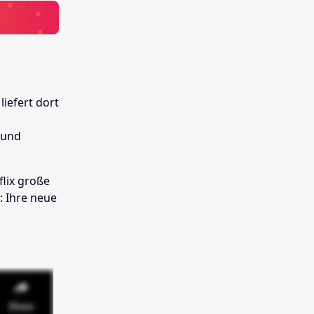
iefert dort
(und
flix große
: Ihre neue