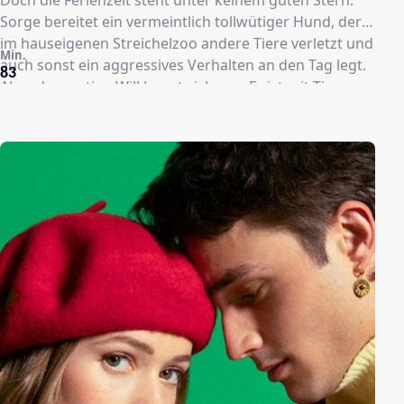
Sorge bereitet ein vermeintlich tollwütiger Hund, der
im hauseigenen Streichelzoo andere Tiere verletzt und
Min.
auch sonst ein aggressives Verhalten an den Tag legt.
83
Aber der mutige Will kennt sich aus. Er ist mit Tieren
aufgewachsen und traut sich in den Käfig des
erkrankten Tieres. Keine gute Idee; der Hund beißt zu.
Doch der verletzte Arm ist nichts im Vergleich zu dem,
was folgen wird. Die Freunde verwandeln sich
nacheinander in unaufhaltsame Bestien und wollen
den Übrigen an den Kragen. Seltsamerweise ist die
Verwandlung nur von kurzer Dauer. Kaum wie eine
Furie kreischend durchs Camp geflitzt, findet man sich
wenig später verstört und orientierungslos auf dem
Grundstück wieder. Lange bleibt die Ursache des
Zombiewerdens ungeklärt.