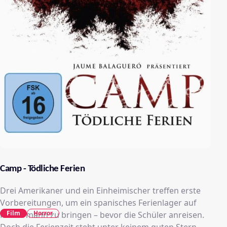
Camp - Tödliche Ferien
Drei Amerikaner und ein Einheimischer treffen erste
Vorbereitungen, um ein spanisches Ferienlager auf
Film
Horror
Fordermann zu bringen – bevor die Schüler anreisen.
Doch die Ferienzeit steht unter keinem guten Stern.