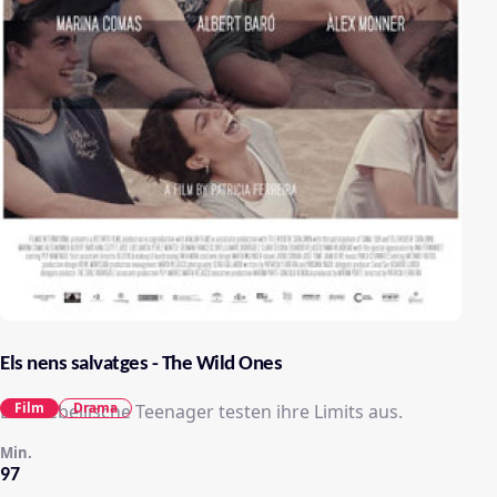
Els nens salvatges - The Wild Ones
Film
Drama
Drei rebellische Teenager testen ihre Limits aus.
Min.
97