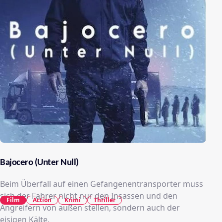
Bajocero (Unter Null)
Beim Überfall auf einen Gefangenentransporter muss
sich der Fahrer nicht nur den Insassen und den
Film
Action
Krimi
Thriller
Angreifern von außen stellen, sondern auch der
eisigen Kälte.