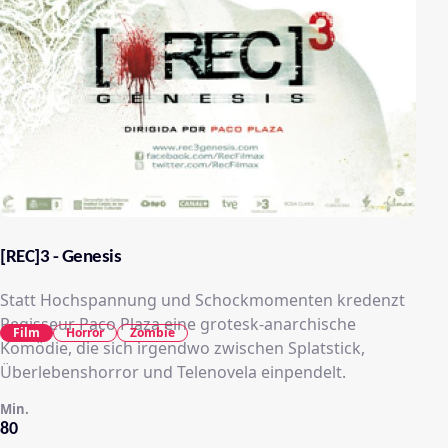
[REC]3 - Genesis
Statt Hochspannung und Schockmomenten kredenzt
Regisseur Paco Plaza eine grotesk-anarchische
Film
Horror
Zombie
Komödie, die sich irgendwo zwischen Splatstick,
Überlebenshorror und Telenovela einpendelt.
Min.
80