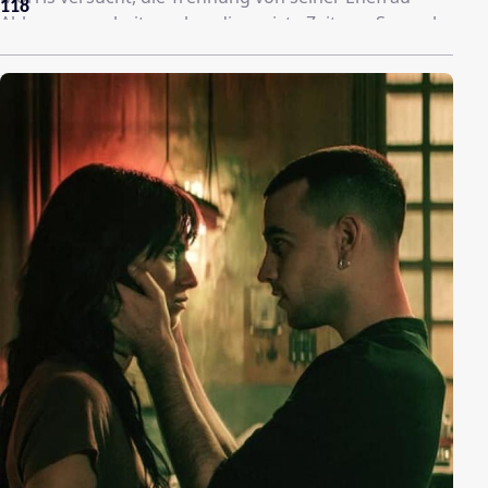
118
Abby zu verarbeiten, aber die meiste Zeit von Samuel
L. Jackson träumt. Auf einer spanischen Farm kümmert
sich der Besitzer Vincent Saccione etwas zu sehr um
den Sohn und die Frau seines Angestellten Javier
Gonzalez. Und Dylan tritt an ihrem 21. Geburtstag mit
ihrer Metal-Band auf, legt sich dann aber mit einem
Flaschenwerfer aus dem Publikum an und trifft später
auf einer Bank am Straßenrand auf ihre große Liebe.