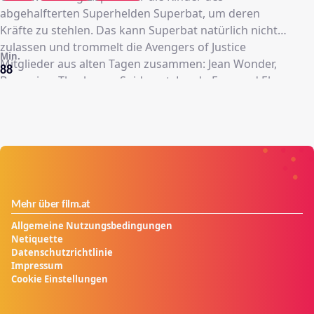
abgehalfterten Superhelden Superbat, um deren
Kräfte zu stehlen. Das kann Superbat natürlich nicht
zulassen und trommelt die Avengers of Justice
Min.
Mitglieder aus alten Tagen zusammen: Jean Wonder,
88
Beaverine, Thorbacca, Spidercat, Lando Fury und El
Capitan South America. Bevor es losgeht, muss er
allerdings das knochenharte Training von Incredible
Master Yoga überleben!
Mehr über film.at
Allgemeine Nutzungsbedingungen
Netiquette
Datenschutzrichtlinie
Impressum
Cookie Einstellungen