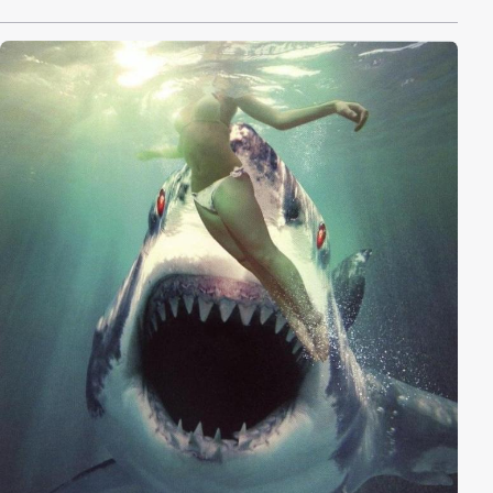
endet abrupt, als gefährliche Bullenhaie aus den
Tiefen des Sees auftauchen und alles und jeden
angreifen, der ihnen in die Quere kommt. Dabei fallen
einzelne Finger, Arme und Menschen den Bestien mit
ihren scharfen Zähnen zum Opfer. Aus dem geplanten
Aufenthalt wird also schnell ein knallharter Kampf ums
Überleben: Um den tödlichen Angriffen zu
entkommen, decken sich die Urlauber mit
ausgefallenen Waffen ein und schlagen zurück.