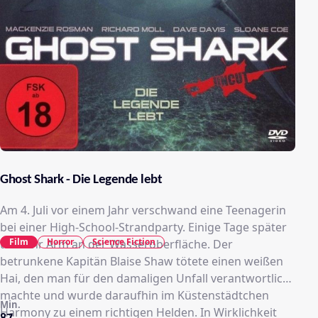
Ghost Shark - Die Legende lebt
Am 4. Juli vor einem Jahr verschwand eine Teenagerin
bei einer High-School-Strandparty. Einige Tage später
Film
Horror
Science Fiction
trieb ihr Arm an der Wasseroberfläche. Der
betrunkene Kapitän Blaise Shaw tötete einen weißen
Hai, den man für den damaligen Unfall verantwortlich
machte und wurde daraufhin im Küstenstädtchen
Min.
Harmony zu einem richtigen Helden. In Wirklichkeit