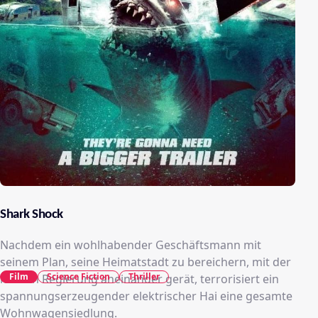
Shark Shock
Nachdem ein wohlhabender Geschäftsmann mit
seinem Plan, seine Heimatstadt zu bereichern, mit der
Film
Science Fiction
Thriller
lokalen Regierung aneinander gerät, terrorisiert ein
spannungserzeugender elektrischer Hai eine gesamte
Wohnwagensiedlung.