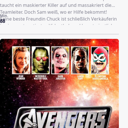
taucht ein maskierter Killer auf und massakriert die
Teamleiter. Doch Sam weiß, wo er Hilfe bekommt!
Min.
Seine beste Freundin Chuck ist schließlich Verkäuferin
88
in einer gut sortierten Videothek und kennt sämtliche
Klischees des Slasher-Genres. Sie beginnt, Sam Stück
für Stück durch das blutige Camp-Inferno zu lotsen.