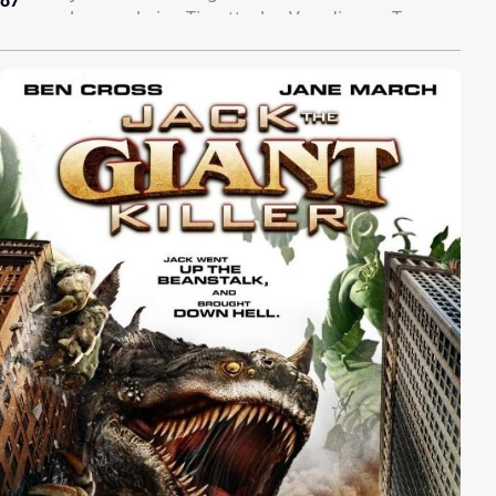
87
war es aber gar keine Tierattacke. Von diesem Tag an
werden immer wieder grausam entstellte Leichnam in
der Küstenstadt entdeckt. Um den seltsamen
Vorkommnissen ein Ende zu bereiten, wendet sich der
alte Kapitän an die Geisterjägerin Ava um die Wahrheit
über die mysteriösen Vorfälle, die sich neuerdings im
Städtchen zutragen, herauszufinden. Bei ihren
Nachforschungen stoßen sie auf die dunkle Legende
des Ghost Sharks, der sich sowohl im Wasser als auch
zu Lande fortbewegen kann. Aber auch die Geschichte
des Städtchens birgt ein düsteres Geheimnis…