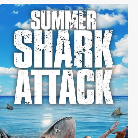
Forschungslabor: Haben die Mitarbeiter der
geheimnisvollen Einrichtung etwa mit einem Virus
experimentiert? Und noch viel wichtiger ist die
Antwort auf die Frage, ob nur Haie oder auch
Menschen infiziert werden können. Nicht nur die
Angst davor, sich in einen bissigen Zombie zu
verwandeln, macht den Kurzurlaub zu einem
albtraumhaften Trip in die Hölle.