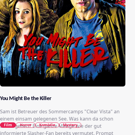
You Might Be the Killer
Sam ist Betreuer des Sommercamps "Clear Vista" an
einem einsam gelegenen See. Was kann da schon
Film
Horror
Komödie
Mystery
schief gehen? Eine ganze Menge wie der gut
informierte Slasher-Fan bereits vermutet. Prompt