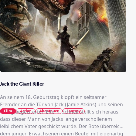
Jack the Giant Killer
An seinem 18. Geburtstag klopft ein seltsamer
Fremder an die Tür von Jack (Jamie Atkins) und seinen
Film
Action
Abenteuer
Fantasy
wenig begeisterten Eltern. Schnell stellt sich heraus,
dass dieser Mann von Jacks lange verschollenem
leiblichem Vater geschickt wurde. Der Bote überreicht
dem jungen Erwachsenen einen Beutel mit eigenartig