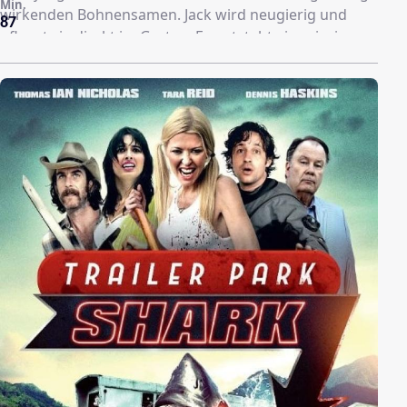
Min.
wirkenden Bohnensamen. Jack wird neugierig und
87
pflanzt sie direkt im Garten. Es entsteht eine riesige
Bohnenstange, die bis in den Himmel rankt und ihn in
ein Land über den Wolken bringt, das von riesigen
Monstern bewohnt wird, die in einem großen,
geheimnisvollen und fliegenden Schloss hausen. Als
die Riesen herausfinden, wie sie auf die Erde gelangen
können, muss Jack sofort reagieren und vor den
Feinden wieder unten sein, um die Zerstörung seiner
Heimat und des gesamten Planeten zu verhindern.