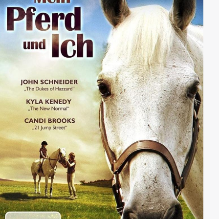
stoppen kann und so nimmt die Invasion ihren Lauf. In
all diesem Chaos muss Paul (Bug Hall), der noch nie in
seinem Leben Verantwortung übernommen hat, seine
Schwester (Olivia Hardt), die Stadt und somit auch die
ganze Welt vor dem sicheren Tod bewahren und dass,
obwohl sein misstrauischer Vater (Ethan Phillips)
zunächst sogar angenommen hat, Paul selbst sei für
die Katastrophe verantwortlich.