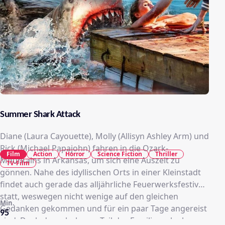
Summer Shark Attack
Diane (Laura Cayouette), Molly (Allisyn Ashley Arm) und
Rick (Michael Papajohn) fahren in die Ozark-
Film
Action
Horror
Science Fiction
Thriller
Mountains in Arkansas, um sich eine Auszeit zu
TV-Film
gönnen. Nahe des idyllischen Orts in einer Kleinstadt
findet auch gerade das alljährliche Feuerwerksfestival
statt, weswegen nicht wenige auf den gleichen
Min.
Gedanken gekommen und für ein paar Tage angereist
95
sind. Doch der erholsame Teil des Familienurlaubs