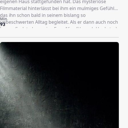
eigenen Haus stattgefunden hat. Das mysteriöse
Filmmaterial hinterlässt bei ihm ein mulmiges Gefühl,
das ihn schon bald in seinem bislang so
Min.
unbeschwerten Alltag begleitet. Als er dann auch noch
93
herausfindet, dass seine Frau Alice (Hannah Hoekstra)
mit ihrem Klienten Alex (Carl Shaaban) eine Affäre hat,
gerät sein Leben endgültig außer Kontrolle. Bald
darauf verschwindet Alice, doch als David seine Frau
bei der Polizei als vermisst meldet, wird er schnell
selbst zum Hauptverdächtigen. Während die Polizei
mehr und mehr davon überzeugt ist, dass David seine
Frau umgebracht hat, versucht er zu beweisen, dass
eine geisterhafte Präsenz in seinem Haus ihr Unwesen
treibt und für das Verschwinden von Alice
verantwortlich ist...