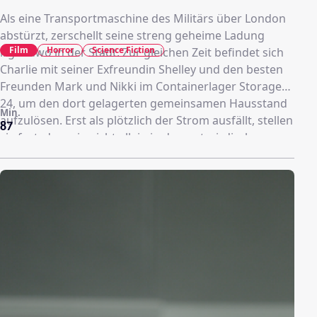
Als eine Transportmaschine des Militärs über London
abstürzt, zerschellt seine streng geheime Ladung
Film
Horror
Science Fiction
irgendwo in der Stadt. Zur gleichen Zeit befindet sich
Charlie mit seiner Exfreundin Shelley und den besten
Freunden Mark und Nikki im Containerlager Storage
24, um den dort gelagerten gemeinsamen Hausstand
Min.
aufzulösen. Erst als plötzlich der Strom ausfällt, stellen
87
sie fest, dass sie nicht allein in den unterirdischen,
endlos dunklen Korridoren eingesperrt sind. Etwas
Unheimliches, etwas Tödliches lauert auf sie… Werden
sie lange genug leben, um einen Ausweg zu finden aus
diesem Ort, der gebaut wurde, damit unter Verschluss
bleibt, was unter Verschluss gehört?