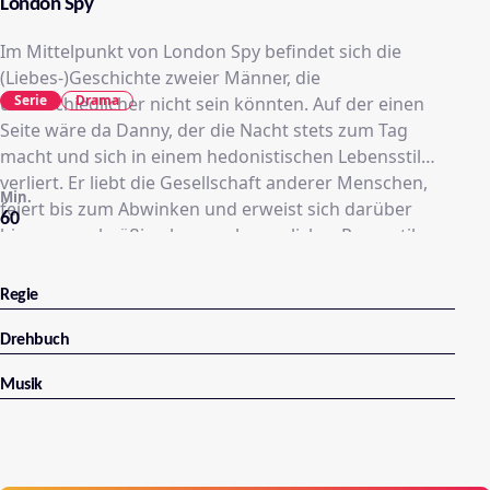
London Spy
Im Mittelpunkt von London Spy befindet sich die
(Liebes-)Geschichte zweier Männer, die
Serie
Drama
unterschiedlicher nicht sein könnten. Auf der einen
Seite wäre da Danny, der die Nacht stets zum Tag
macht und sich in einem hedonistischen Lebensstil
verliert. Er liebt die Gesellschaft anderer Menschen,
Min.
feiert bis zum Abwinken und erweist sich darüber
60
hinaus regelmäßig als unverbesserlicher Romantiker,
der an die große Liebe glaubt. Auf der anderen Seite
trifft Dannys impulsive Persönlichkeit auf Alex, einem
Regie
zurückgezogenen, aber brillanten Kopf. Obwohl Alex
mit Dannys Hang zum Exzess nichts anfangen kann,
Drehbuch
kommen sich die beiden näher und verlieben sich
Musik
ineinander. Was Danny jedoch nicht weiß: Alex arbeitet
für den britischen Geheimdienst MI6 und führt ein
Doppelleben als Agent, der in geheimer Mission die
Interessen ihrer Majestät verteidigt. Der Konflikt liegt