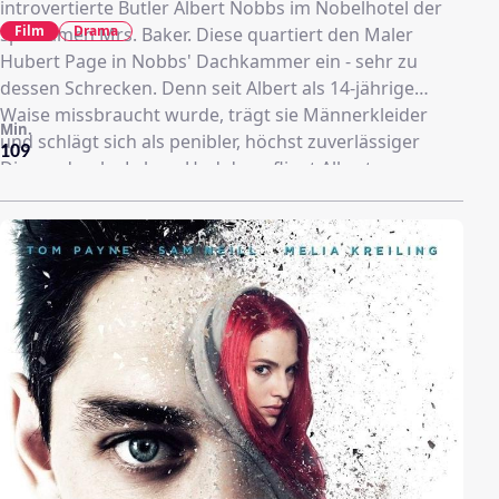
introvertierte Butler Albert Nobbs im Nobelhotel der
Film
Drama
sparsamen Mrs. Baker. Diese quartiert den Maler
Hubert Page in Nobbs' Dachkammer ein - sehr zu
dessen Schrecken. Denn seit Albert als 14-jährige
Waise missbraucht wurde, trägt sie Männerkleider
Min.
und schlägt sich als penibler, höchst zuverlässiger
109
Diener durchs Leben. Und dann fliegt Alberts
Schattenexistenz auf - wegen eines Flohs, der sich in
ihr Korsett verirrt hat. Kurz darauf gibt sich auch Page
als Frau zu erkennen.