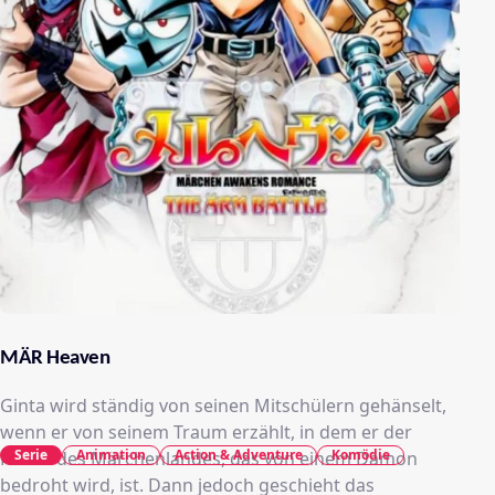
MÄR Heaven
Ginta wird ständig von seinen Mitschülern gehänselt,
wenn er von seinem Traum erzählt, in dem er der
Serie
Animation
Action & Adventure
Komödie
Retter des Märchenlandes, das von einem Dämon
bedroht wird, ist. Dann jedoch geschieht das