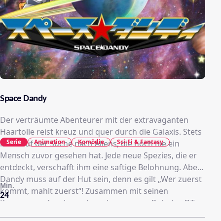
Space Dandy
Der verträumte Abenteurer mit der extravaganten
Haartolle reist kreuz und quer durch die Galaxis. Stets
Serie
Animation
Komödie
Sci-Fi & Fantasy
ist er auf der Suche nach Aliens, die noch nie ein
Mensch zuvor gesehen hat. Jede neue Spezies, die er
entdeckt, verschafft ihm eine saftige Belohnung. Aber
Dandy muss auf der Hut sein, denn es gilt „Wer zuerst
Min.
kommt, mahlt zuerst“! Zusammen mit seinen
24
Kumpanen, dem heruntergekommenen Roboter QT
und dem katzenhaften Alien Meow, erforscht Dandy