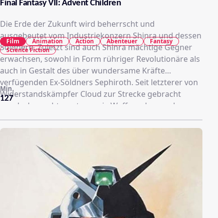
Final Fantasy VII: Advent Children
Die Erde der Zukunft wird beherrscht und
ausgebeutet vom Industriekonzern Shinra und dessen
Film
Animation
Action
Abenteuer
Fantasy
Söldnern. Zuletzt sind auch Shinra mächtige Gegner
Science Fiction
erwachsen, sowohl in Form rühriger Revolutionäre als
auch in Gestalt des über wundersame Kräfte
verfügenden Ex-Söldners Sephiroth. Seit letzterer von
Min.
Widerstandskämpfer Cloud zur Strecke gebracht
127
wurde, herrscht so etwas wie Waffenruhe vor dem
Sturm, die nun gestört wird, als ein Rebell namens
Kadaj die Widerauferstehung des Sephiroth betreibt.