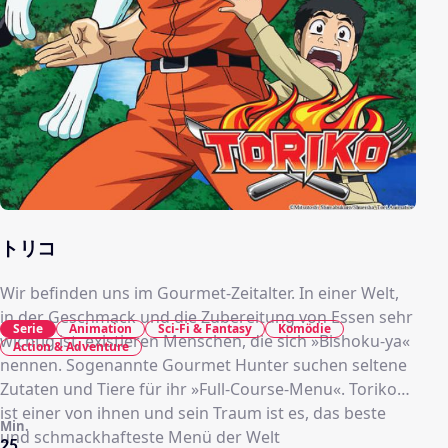
トリコ
Wir befinden uns im Gourmet-Zeitalter. In einer Welt,
in der Geschmack und die Zubereitung von Essen sehr
Serie
Animation
Sci-Fi & Fantasy
Komödie
wichtig ist, existieren Menschen, die sich »Bishoku-ya«
Action & Adventure
nennen. Sogenannte Gourmet Hunter suchen seltene
Zutaten und Tiere für ihr »Full-Course-Menu«. Toriko
ist einer von ihnen und sein Traum ist es, das beste
Min.
und schmackhafteste Menü der Welt
25