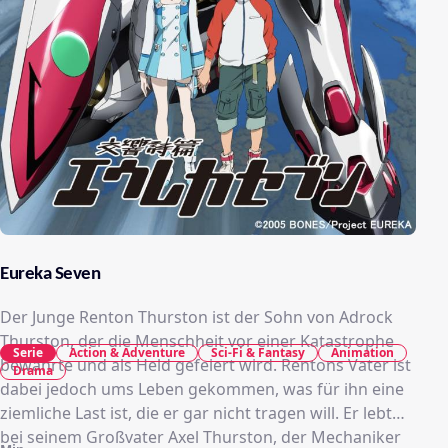
Eureka Seven
Der Junge Renton Thurston ist der Sohn von Adrock
Thurston, der die Menschheit vor einer Katastrophe
Serie
Action & Adventure
Sci-Fi & Fantasy
Animation
bewahrte und als Held gefeiert wird. Rentons Vater ist
Drama
dabei jedoch ums Leben gekommen, was für ihn eine
ziemliche Last ist, die er gar nicht tragen will. Er lebt
bei seinem Großvater Axel Thurston, der Mechaniker