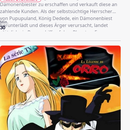
Dämonenbiester zu erschaffen und verkauft diese an
zahlende Kunden. Als der selbstsüchtige Herrscher
von Pupupuland, König Dedede, ein Dämonenbiest
Min.
herunterlädt und dieses Ärger verursacht, landet
30
plötzlich ein Raumschiff auf dem Planeten. Es
beinhaltet den kleinen, rosafarbenen Sternenkrieger
Kirby. Dieser erledigt das Dämonenbiest, indem er
dessen Feuerattacke einsaugt und sich in Fire Kirby
verwandelt. Infolge dessen zieht er sich den Zorn
Dededes zu, welcher kontinuierlich Dämonenbiester
herunterlädt, um Kirby zu beseitigen. Auch die Holy
Nightmare Corporation ist am Ableben Kirbys
interessiert. Verbündete findet Kirby in Fumu, Bun,
den restlichen Dorfbewohnern und Sir Meta Knight,
welche ihm mit Rat und Tat zur Seite stehen.