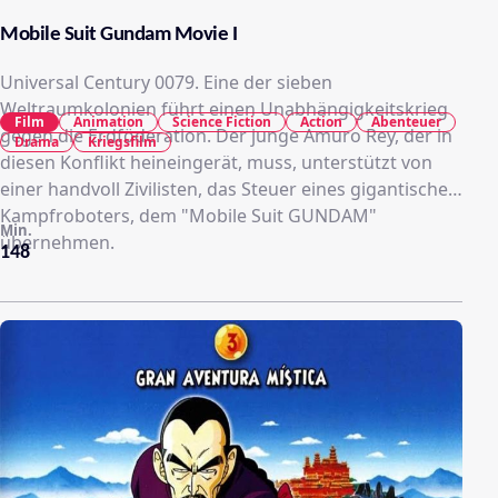
Mobile Suit Gundam Movie I
Universal Century 0079. Eine der sieben
Weltraumkolonien führt einen Unabhängigkeitskrieg
Film
Animation
Science Fiction
Action
Abenteuer
gegen die Erdföderation. Der junge Amuro Rey, der in
Drama
Kriegsfilm
diesen Konflikt heineingerät, muss, unterstützt von
einer handvoll Zivilisten, das Steuer eines gigantischen
Kampfroboters, dem "Mobile Suit GUNDAM"
Min.
übernehmen.
148