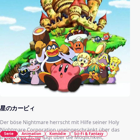
星のカービィ
Der böse Nightmare herrscht mit Hilfe seiner Holy
Nightmare Corporation uneingeschränkt über das
Serie
Animation
Komödie
Sci-Fi & Fantasy
Universum. Er verfügt über die Möglichkeit,
Action & Adventure