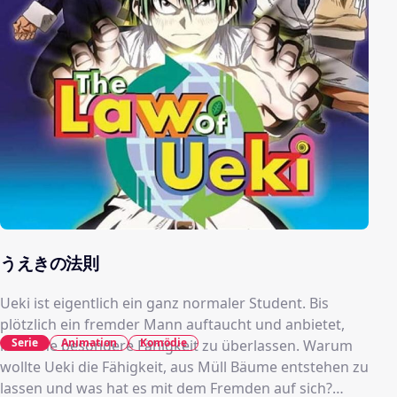
うえきの法則
Ueki ist eigentlich ein ganz normaler Student. Bis
plötzlich ein fremder Mann auftaucht und anbietet,
Serie
Animation
Komödie
ihm eine besondere Fähigkeit zu überlassen. Warum
wollte Ueki die Fähigkeit, aus Müll Bäume entstehen zu
lassen und was hat es mit dem Fremden auf sich?