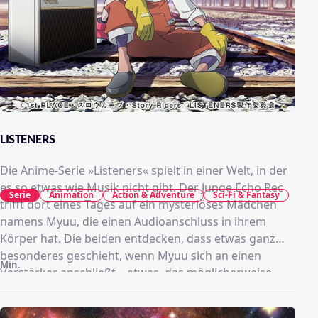
LISTENERS
Die Anime-Serie »Listeners« spielt in einer Welt, in der
es so etwas wie Musik nicht gibt. Der Junge Echo Rec
Serie
Animation
Action & Adventure
Sci-Fi & Fantasy
trifft dort eines Tages auf ein mysteriöses Mädchen
namens Myuu, die einen Audioanschluss in ihrem
Körper hat. Die beiden entdecken, dass etwas ganz
besonderes geschieht, wenn Myuu sich an einen
Min.
Verstärker anschließt – etwas, das möglicherweise
ihre gesamte Welt verändern könnte. So begeben sie
sich auf eine ganz besondere Reise, die die