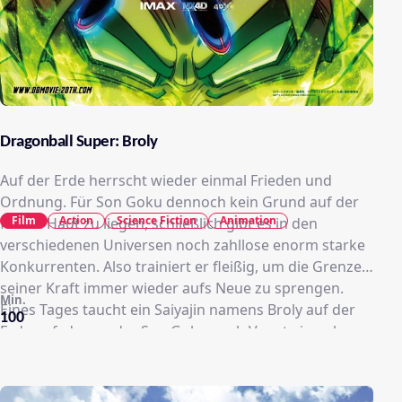
Dragonball Super: Broly
Auf der Erde herrscht wieder einmal Frieden und
Ordnung. Für Son Goku dennoch kein Grund auf der
Film
Action
Science Fiction
Animation
faulen Haut zu liegen, schließlich gibt es in den
verschiedenen Universen noch zahllose enorm starke
Konkurrenten. Also trainiert er fleißig, um die Grenzen
seiner Kraft immer wieder aufs Neue zu sprengen.
Min.
Eines Tages taucht ein Saiyajin namens Broly auf der
100
Erde auf, den weder Son Goku noch Vegeta jemals
zuvor gesehen haben. Doch wie kann das sein,
schließlich sollten die restlichen Saiyajin bei der
Zerstörung des Planeten Vegeta durch Freezer