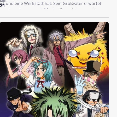
Min.
ist und eine Werkstatt hat. Sein Großvater erwartet
24
von ihm, dass er auch Mechaniker wird, um später
einmal die Werkstatt zu übernehmen. Renton hat aber
andere Pläne. Er möchte mit seinem Board, auf den
sogenannten Trapar-Wellen, durch die Luft reiten, wie
sein großes VorbildHolland. Dieser ist der Anführer
einer Rebellengruppe namens Gekkostate, die mit
ihrem Flugschiff Gekko-Go, die Lüfte unsicher machen.
Eines Tages stürzt ein durch die Luft surfender Mech
in die Werkstatt, der von einem Mädchen mit dem
Namen Eurekagesteuert wird...