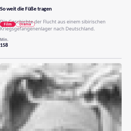
So weit die Füße tragen
Die Geschichte der Flucht aus einem sibirischen
Film
Drama
Kriegsgefangenenlager nach Deutschland.
Min.
158