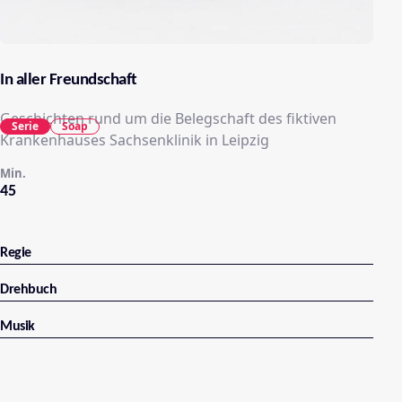
In aller Freundschaft
Geschichten rund um die Belegschaft des fiktiven
Serie
Soap
Krankenhauses Sachsenklinik in Leipzig
Min.
45
Regie
Drehbuch
Musik