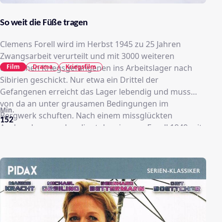
So weit die Füße tragen
Clemens Forell wird im Herbst 1945 zu 25 Jahren
Zwangsarbeit verurteilt und mit 3000 weiteren
Film
Drama
Kriegsfilm
deutschen Kriegsgefangenen ins Arbeitslager nach
Sibirien geschickt. Nur etwa ein Drittel der
Gefangenen erreicht das Lager lebendig und muss
von da an unter grausamen Bedingungen im
Min.
Bergwerk schuften. Nach einem missglückten
152
Ausbruchsversuch gelingt dem jungen Forell 1949 mit
Hilfe des deutschen Lagerarztes Dr. Stauffer die Flucht.
Doch erst drei Jahre später hat seine
entbehrungsreiche Odyssee über den Kaukasus und
Persien ein Ende.