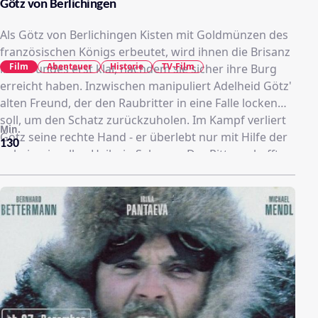
Götz von Berlichingen
Als Götz von Berlichingen Kisten mit Goldmünzen des
französischen Königs erbeutet, wird ihnen die Brisanz
Film
Abenteuer
Historie
TV-Film
ihres Fundes erst klar, nachdem sie sicher ihre Burg
erreicht haben. Inzwischen manipuliert Adelheid Götz'
alten Freund, der den Raubritter in eine Falle locken
soll, um den Schatz zurückzuholen. Im Kampf verliert
Min.
Götz seine rechte Hand - er überlebt nur mit Hilfe der
130
geheimnisvollen Heilerin Saleema. Der Ritter schafft
das Unmögliche: Mit seiner eisernen Hand erkämpft
er sich nicht nur seine alte Stärke zurück, sondern
findet auf diesem Weg auch treue Weggefährten und
nicht zuletzt die Unterstützung der Bauern.