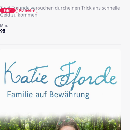
Zwei Freunde versuchen durcheinen Trick ans schnelle
Film
Komödie
Geld zu kommen.
Min.
98