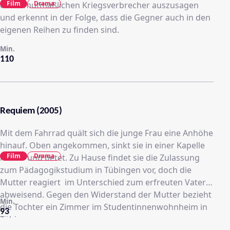
Film
Drama
einen mutmaßlichen Kriegsverbrecher auszusagen
und erkennt in der Folge, dass die Gegner auch in den
eigenen Reihen zu finden sind.
Min.
110
Requiem (2005)
Mit dem Fahrrad quält sich die junge Frau eine Anhöhe
hinauf. Oben angekommen, sinkt sie in einer Kapelle
Film
Drama
nieder und betet. Zu Hause findet sie die Zulassung
zum Pädagogikstudium in Tübingen vor, doch die
Mutter reagiert  im Unterschied zum erfreuten Vater 
abweisend. Gegen den Widerstand der Mutter bezieht
Min.
die Tochter ein Zimmer im Studentinnenwohnheim in
93
Tübingen.