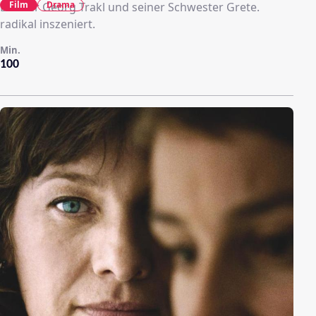
Film
Drama
Dichter Georg Trakl und seiner Schwester Grete.
radikal inszeniert.
Min.
100