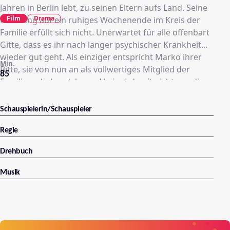
Jahren in Berlin lebt, zu seinen Eltern aufs Land. Seine
Film
Drama
Hoffnung auf ein ruhiges Wochenende im Kreis der
Familie erfüllt sich nicht. Unerwartet für alle offenbart
Gitte, dass es ihr nach langer psychischer Krankheit
wieder gut geht. Als einziger entspricht Marko ihrer
Min.
Bitte, sie von nun an als vollwertiges Mitglied der
85
Familie zu behandeln, und bringt damit nicht nur die
vermeintlich gut eingespielte Beziehung seiner Eltern
aus dem Gleichgewicht.
Schauspielerin/Schauspieler
Regie
Drehbuch
Musik