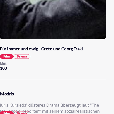
Für immer und ewig - Grete und Georg Trakl
Film
Drama
Min.
100
Modris
Juris Kursietis' düsteres Drama überzeugt laut "The
Hollywood Reporter" mit seinem sozialrealistischen
Film
Drama