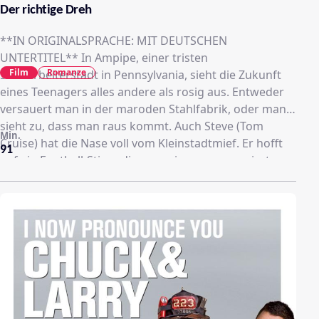
Der richtige Dreh
**IN ORIGINALSPRACHE: MIT DEUTSCHEN
UNTERTITEL** In Ampipe, einer tristen
Film
Romanze
Stahlarbeiterstadt in Pennsylvania, sieht die Zukunft
eines Teenagers alles andere als rosig aus. Entweder
versauert man in der maroden Stahlfabrik, oder man
sieht zu, dass man raus kommt. Auch Steve (Tom
Min.
Cruise) hat die Nase voll vom Kleinstadtmief. Er hofft
91
auf ein Football-Stipendium an einem renommierten
College, denn nur so hat er die Chance als Spieler
Karriere zu machen. Er hat Talent, er hat Biss, er hat
das Zeug zum Shooting-Star. Als er sich jedoch mit
seinem Trainer (Craig T. Nelson) anlegt, scheint das
Spiel für ihn verloren zu sein, noch bevor es überhaupt
begann. Steve ist kurz davor aufzugeben, doch mit
Hilfe seiner Freundin (Lea Thompson) steigt er erneut
ins Spielgeschehen ein... und diesmal richtig!