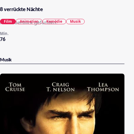
8 verrückte Nächte
Film
Animation
Komödie
Musik
Kein Überblick gefunden.
Min.
76
Musik