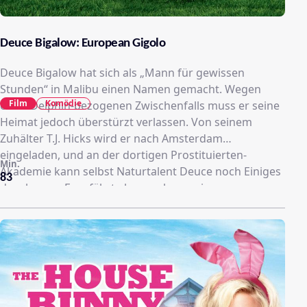
Deuce Bigalow: European Gigolo
Deuce Bigalow hat sich als „Mann für gewissen
Stunden“ in Malibu einen Namen gemacht. Wegen
Film
Komödie
eines Delphin-bezogenen Zwischenfalls muss er seine
Heimat jedoch überstürzt verlassen. Von seinem
Zuhälter T.J. Hicks wird er nach Amsterdam
eingeladen, und an der dortigen Prostituierten-
Min.
Akademie kann selbst Naturtalent Deuce noch Einiges
83
dazulernen. Er erfährt aber auch von einer
mysteriösen Mordserie, die die Reihen der
beliebtesten Escorts lichtet. Da die Geheimgesellschaft
Königlich-Europäische Vereinigung der männlichen
Huren die Bedrohung nicht ernst nimmt, kann der
„Gigolomörder“ weiter ungehindert sein Unwesen
treiben. Also macht sich Deuce auf die Suche nach
dem geheimnisvollen Killer. Seine Undercover-