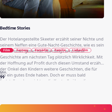
Bedtime Stories
Der Hotelangestellte Skeeter erzählt seiner Nichte und
seinem Neffen eine Gute-Nacht-Geschichte, wie es sein
Film
Fantasy
Komödie
Familie
Liebesfilm
Vater immer getan hat. Allerdings wird diese
Geschichte am nächsten Tag plötzlich Wirklichkeit. Mit
der Hoffnung auf Profit durch diesen Umstand erzählt
der Onkel den Kindern weitere Geschichten, die für
Min.
ihn ein gutes Ende haben. Doch er muss bald
99
feststellen, dass nicht er die Kontrolle über die
Geschehnisse hat und deshalb einiges schief läuft.