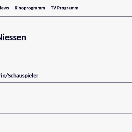
News
Kinoprogramm
TV-Programm
tars
Jetzt im Kino
treaming
Demnächst im Kino
Wien
Niederösterreich
Niessen
Oberösterreich
Steiermark
Burgenland
Kärnten
Salzburg
Tirol
Vorarlberg
rin/Schauspieler