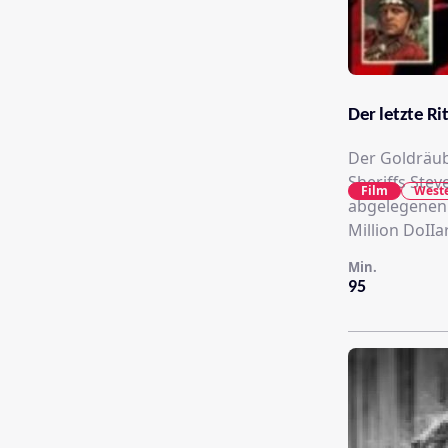
Der letzte Ri
Der Goldräub
Sheriffs Stev
Film
West
abgelegenen 
Million DoII
Min.
95