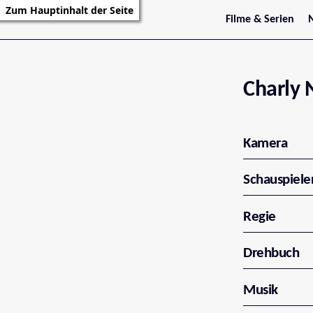
Zum Hauptinhalt der Seite
Filme & Serien
Trailer
S
Kritiken
S
Filmarchiv
Serienarchiv
Charly 
Kamera
Schauspiele
Regie
Drehbuch
Musik