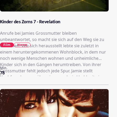
Kinder des Zorns 7 - Revelation
Anrufe bei Jamies Grossmutter bleiben
unbeantwortet, so macht sie sich auf den Weg sie zu
Film
Horror
besuchen. Wie sich herausstellt lebte sie zuletzt in
einem heruntergekommenen Wohnblock, in dem nur
noch wenige Menschen wohnen und unheimliche
Kinder sich in den Gängen herumtreiben. Von ihrer
Min.
Grossmutter fehlt jedoch jede Spur. Jamie stellt
78
Nachforschungen über sie an und wird bald mit einer
bösen Macht konfrontiert die nun auch sie zerstören
will.