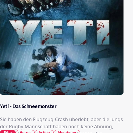
Yeti - Das Schneemonster
Sie haben den Flugzeug-Crash überlebt, aber die Jungs
der Rugby-Mannschaft haben noch keine Ahnung,
Film
Horror
Action
Abenteuer