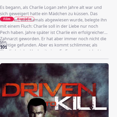
Es begann, als Charlie Logan zehn Jahre alt war und
sich geweigert hatte ein Mädchen zu küssen. Das
Film
Komödie
Mädchen, was damals abgewiesen wurde, belegte ihn
mit einem Fluch: Charlie soll in der Liebe nur noch
Pech haben. Jahre später ist Charlie ein erfolgreicher
Zahnarzt geworden. Er hat aber immer noch nicht die
Min.
Richtige gefunden. Aber es kommt schlimmer, als
101
Charlie bei der Hochzeit einer Ex-Freundin entdeckt,
dass jede Frau, mit der er Sex hatte, kurz darauf die
wahre Liebe gefunden hat. Nun hat er seinen Ruf als
`Glücksbringer´ weg. Die Frauen sind nur noch auf
einen Quickie mit ihm aus, in der Hoffnung, danach die
Liebe fürs Leben zu finden. Charlie ist dem nicht
unbedingt abgeneigt, doch später fühlt er sich
einsamer als zuvor. Plötzlich lernt er die
wunderhübsche, allerdings tollpatschige Cam kennen.
Sie ist Zoologin und spezialisiert für Pinguine.
Langsam entsteht eine Liebesgeschichte zwischen den