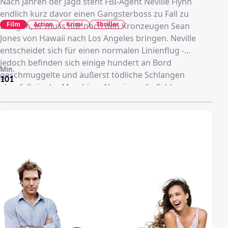
Nach Jahren der Jagd steht FBI-Agent Neville Flynn
endlich kurz davor einen Gangsterboss zu Fall zu
Film
Action
Krimi
Thriller
bringen, er muss nur noch den Kronzeugen Sean
Jones von Hawaii nach Los Angeles bringen. Neville
entscheidet sich für einen normalen Linienflug -
jedoch befinden sich einige hundert an Bord
Min.
geschmuggelte und äußerst tödliche Schlangen
101
ebenfalls in der Maschine. Als wären die Schlangen
nicht schon Problem genug, muß Neville sich auch
noch mit panischen Passagieren und einer
überforderten Crew herumschlagen.