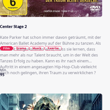
Center Stage 2
Kate Parker hat schon immer davon geträumt, mit der
American Ballet Academy auf der Bühne zu tanzen. Als
Film
Drama
Musik
Familie
sie nicht aufgenommen wird, muss sie lernen, dass
man mehr als nur Talent braucht, um in der Welt des
Tanzes Erfolg zu haben. Kann es ihr nach einem
Auftritt in einem angesagten Hip-Hop-Club vielleicht
Min.
doch noch gelingen, ihren Traum zu verwirklichen ?
95