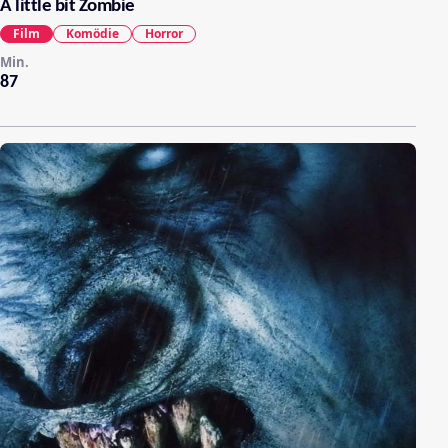
A little bit Zombie
Film
Komödie
Horror
Min.
87