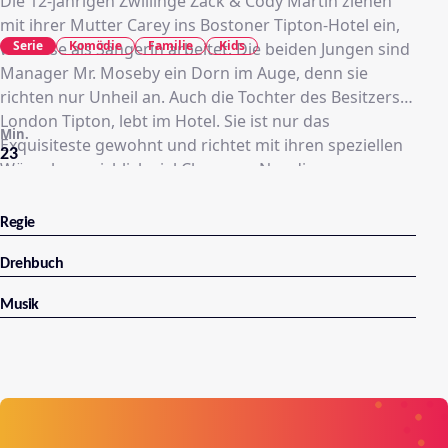
Die 12-jährigen Zwillinge Zack & Cody Martin ziehen
mit ihrer Mutter Carey ins Bostoner Tipton-Hotel ein,
Serie
Komödie
Familie
Kids
wo diese als Sängerin arbeitet. Die beiden Jungen sind
Manager Mr. Moseby ein Dorn im Auge, denn sie
richten nur Unheil an. Auch die Tochter des Besitzers,
London Tipton, lebt im Hotel. Sie ist nur das
Min.
Exquisiteste gewohnt und richtet mit ihren speziellen
23
Wünschen reichlich viel Chaos an. Nur die am
Süßwarenstand arbeitende, aber weniger vom
Reichtum gesegnete Freundin, Maddie Fitzpatrick,
Regie
versucht ständig jedes Unheil zu verhindern, sei es bei
London oder bei Zack & Cody.
Drehbuch
Musik