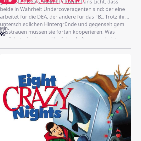
Film
Action
Komödie
Thriller
geplatzten Deals. Vielmehr kommt ans Licht, dass
beide in Wahrheit Undercoveragenten sind: der eine
arbeitet für die DEA, der andere für das FBI. Trotz ihrer
unterschiedlichen Hintergründe und gegenseitigem
Min.
Misstrauen müssen sie fortan kooperieren. Was
95
zunächst wie ein gewöhnlicher Auftrag erscheint,
nimmt eine drastische Wendung, als ein tödlicher
Scharfschütze sie ins Visier nimmt und in eine
gefährliche Falle lockt. Aus der Zusammenarbeit wird
ein Wettlauf ums Überleben.