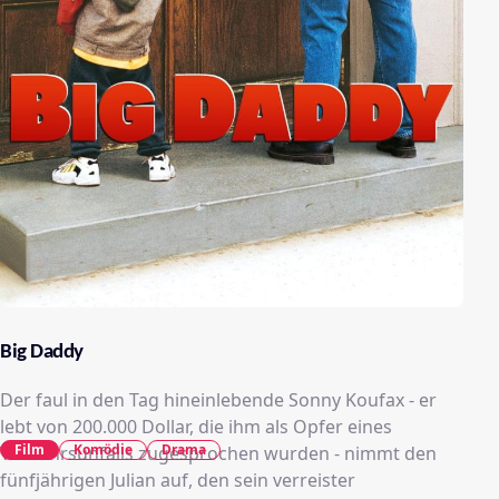
Big Daddy
Der faul in den Tag hineinlebende Sonny Koufax - er
lebt von 200.000 Dollar, die ihm als Opfer eines
Film
Komödie
Drama
Verkehrsunfalls zugesprochen wurden - nimmt den
fünfjährigen Julian auf, den sein verreister