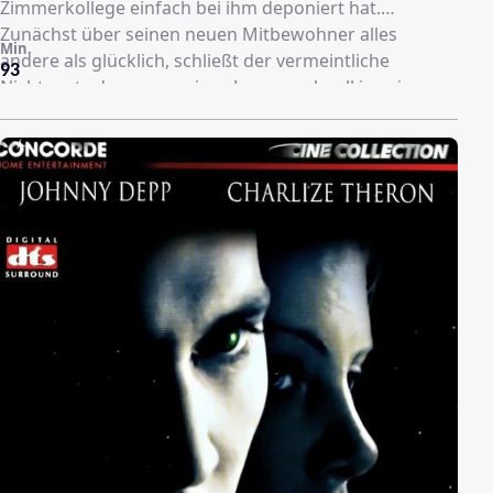
Zimmerkollege einfach bei ihm deponiert hat.
Zunächst über seinen neuen Mitbewohner alles
Min.
andere als glücklich, schließt der vermeintliche
93
Nichtsnutz den naseweisen Jungen schnell in sein
gutmütiges Herz. Damit nimmt jedoch das Chaos
seinen Lauf, denn - wie nicht anders zu erwarten - sind
Sonnys Erziehungsmethoden nicht gerade die
feinsten...