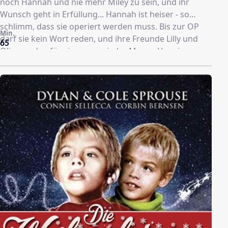
noch Hannah und nie mehr Miley zu sein, und ihr
Wunsch geht in Erfüllung... Hannah ist heiser - so
schlimm, dass sie operiert werden muss. Bis zur OP
Min.
darf sie kein Wort reden, und ihre Freunde Lilly und
65
Oliver reden für sie, was zu jeder Menge Verwirrungen
führt...Miley und ihr Vater treffen zufällig auf die Jonas
Brothers. Die sind von Hannah Montana sehr angetan,
noch viel mehr aber von ihrem Songschreiber-Daddy
Robby Ray