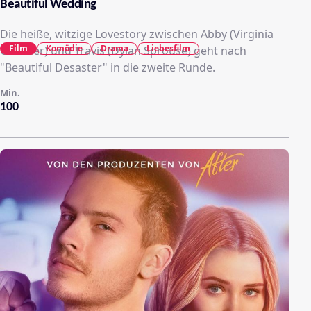
Beautiful Wedding
Die heiße, witzige Lovestory zwischen Abby (Virginia
Film
Komödie
Drama
Liebesfilm
Gardner) und Travis (Dylan Sprouse) geht nach
"Beautiful Desaster" in die zweite Runde.
Min.
100