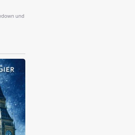
howdown und