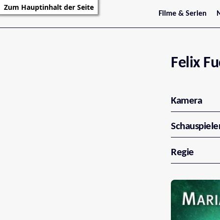
Zum Hauptinhalt der Seite
Filme & Serien
Trailer
S
Kritiken
S
Filmarchiv
Serienarchiv
Felix F
Kamera
Schauspiele
Regie