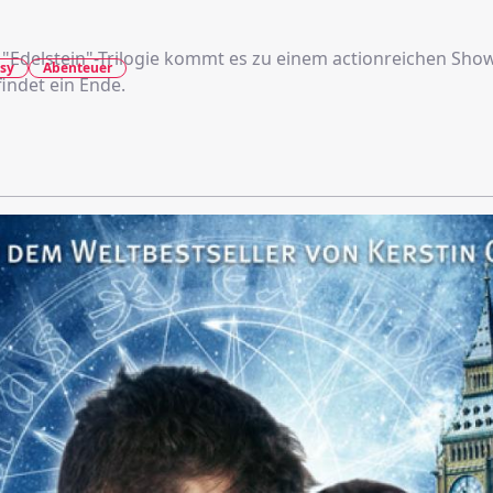
r "Edelstein"-Trilogie kommt es zu einem actionreichen S
sy
Abenteuer
findet ein Ende.