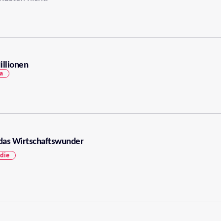
illionen
a
das Wirtschaftswunder
die