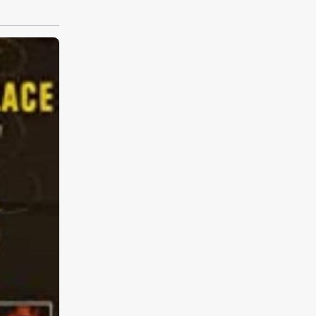
iger
önlichen