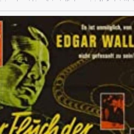
 tut es aber nicht, weil sie ein Kind erwartet. Als Sechzigjähr
owohl bei seiner schriftstellerischen Arbeit als auch im pers
ernd Kompromisse.