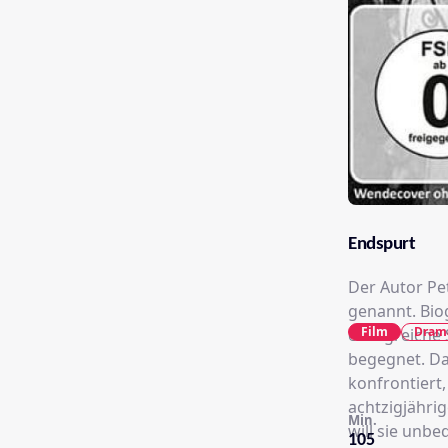
Endspurt
Der Autor Pe
genannt. Biog
Film
Dram
erfolgreiche 
begegnet. Da
konfrontiert,
achtzigjährig
Min.
will sie unbe
105