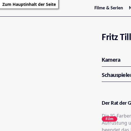
Zum Hauptinhalt der Seite
Filme & Serien
Trailer
S
Kritiken
S
Filmarchiv
Serienarchiv
Fritz Ti
Kamera
Schauspiele
Der Rat der 
Die IG-Farbe
Film
Aufrüstung u
beendet das 