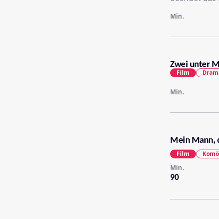
Min.
Zwei unter M
Film
Dram
Min.
Mein Mann, 
Film
Komö
Min.
90