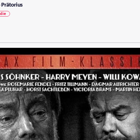
 Prätorius
die