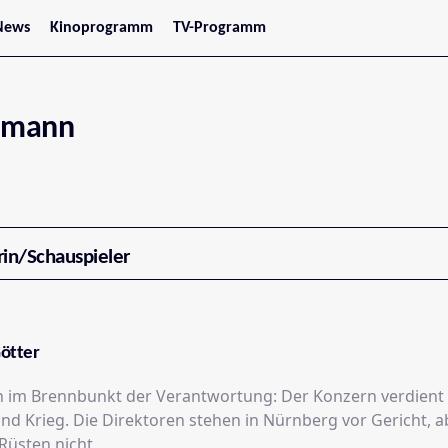
News
Kinoprogramm
TV-Programm
tars
Jetzt im Kino
treaming
Demnächst im Kino
Wien
Niederösterreich
llmann
Oberösterreich
Steiermark
Burgenland
Kärnten
Salzburg
Tirol
Vorarlberg
rin/Schauspieler
Götter
n im Brennbunkt der Verantwortung: Der Konzern verdient
nd Krieg. Die Direktoren stehen in Nürnberg vor Gericht, a
Rüsten nicht.