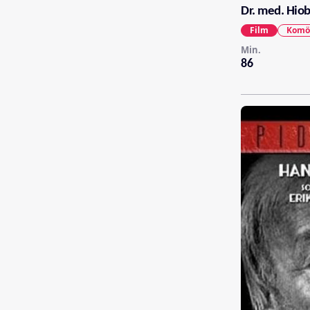
Dr. med. Hiob
Film
Komö
Min.
86