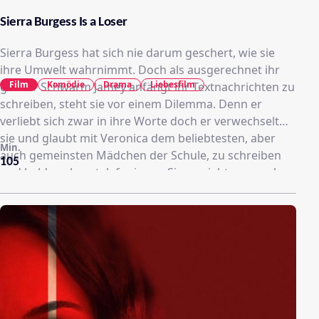
Sierra Burgess Is a Loser
Sierra Burgess hat sich nie darum geschert, wie sie
ihre Umwelt wahrnimmt. Doch als ausgerechnet ihr
Film
Komödie
Drama
Liebesfilm
großer Schwarm Jamey anfängt ihr Textnachrichten zu
schreiben, steht sie vor einem Dilemma. Denn er
verliebt sich zwar in ihre Worte doch er verwechselt
sie und glaubt mit Veronica dem beliebtesten, aber
Min.
auch gemeinsten Mädchen der Schule, zu schreiben
105
und bald auch zu telefonieren. Sierra sieht nur noch
eine Chance. Sie muss Veronica um Hilfe bitten, um in
bester Cyrano-de-Bergerac-Manier mit deren
Unterstützung ihren Angebeteten zu erobern.