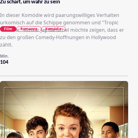
Zu scharf, um wahr zu sein
In dieser Komödie wird paarungswilliges Verhalten
urkomisch auf die Schippe genommen und "Tropic
Film
Romanze
Komödie
Thunder"-Kostar Jay Baruchel möchte zeigen, dass er
zu den großen Comedy-Hoffnungen in Hollywood
zählt.
Min.
104