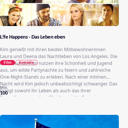
L!fe Happens - Das Leben eben
Kim genießt mit ihren beiden Mitbewohnerinnen
Laura und Deena das Nachtleben von Los Angeles. Die
Film
Komödie
drei Freundinnen nutzen ihre Schönheit und Jugend
aus, um wilde Partynächte zu feiern und zahlreiche
One-Night-Stands zu erleben. Nach einer intimen
Nacht wird Kim jedoch unbeabsichtigt schwanger. Das
Min.
bringt sowohl ihr Leben als auch das ihrer
100
Freundinnen aus dem Gleichgewicht. Gemeinsam
versuchen sie, die Normalität zu wahren und das Kind
als alleinerziehende Mütter großzuziehen, was aber
nur mäßig erfolgreich funktioniert. Als Kim schließlich
auf den attraktiven Nicolas trifft und sich von ihm