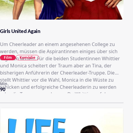
Girls United Again
Um Cheerleader an einem angesehenen College zu
werden, müssen die Aspirantinnen einiges über sich
Film
Komödie
ergehen lassen. Für die beiden Studentinnen Whittier
und Monica scheitert der Traum aber an Tina, der
bisherigen Anführerin der Cheerleader-Truppe. Die
stellt Whittier vor die Wahl, Monica in die Wüste zu
Min.
schicken und erfolgreiche Cheerleaderin zu werden
90
oder die Truppe zu verlassen. Da Whittier auf das
hinterhältige Angebot nicht eingeht, muss sie sich nun
etwas anderes überlegen. Wenn sie schon nicht Teil
des etablierten Teams sein können, dann ist es
vielleicht keine schlechte Idee eine eigene
Cheerleader-Gruppe zu gründen. Mit Hilfe der