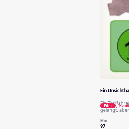
Ein Unsichtba
Ein Taxifahre
Film
Komö
gelangt, abe
Min.
97