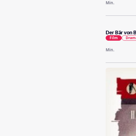
Min.
Der Bär von B
Film
Dram
Min.