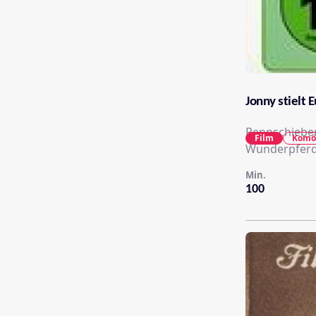
Jonny stielt 
Rennschieber
Film
Komö
Wunderpferd 
Min.
100