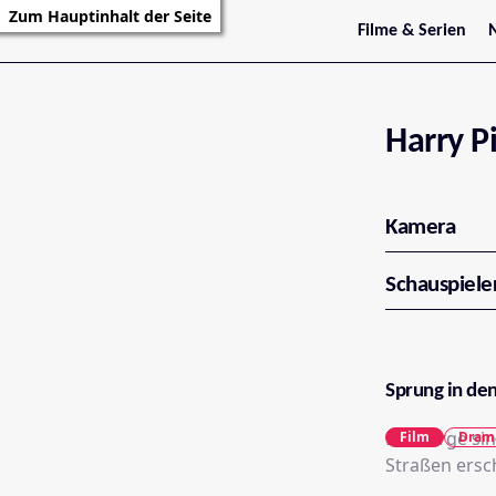
Zum Hauptinhalt der Seite
Filme & Serien
Trailer
S
Kritiken
S
Filmarchiv
Serienarchiv
Harry Pi
Kamera
Schauspiele
Sprung in de
Die Berge si
Film
Dram
Straßen ersc