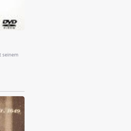
t seinem