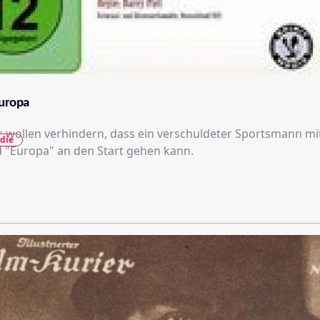
Europa
 wollen verhindern, dass ein verschuldeter Sportsmann mi
die
"Europa" an den Start gehen kann.