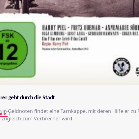
rer geht durch die Stadt
r in Geldnöten findet eine Tarnkappe, mit deren Hilfe er zu
die
r zugleich zum Verbrecher wird.