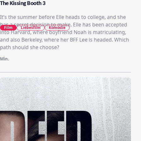
The Kissing Booth 3
It’s the summer before Elle heads to college, and she
has a secret decision to make. Elle has been accepted
Film
Liebesfilm
Komödie
into Harvard, where boyfriend Noah is matriculating,
and also Berkeley, where her BFF Lee is headed. Which
path should she choose?
Min.