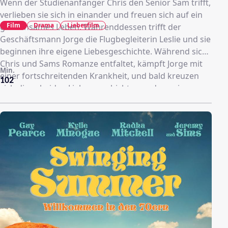
Wenn der Studienanfänger Chris den Senior Sam trifft,
verlieben sie sich in einander und freuen sich auf ein
Film
Drama
Liebesfilm
gemeinsames Leben. Währenddessen trifft der
Geschäftsmann Jorge die Flugbegleiterin Leslie und sie
beginnen ihre eigene Liebesgeschichte. Während sich
Chris und Sams Romanze entfaltet, kämpft Jorge mit
Min.
einer fortschreitenden Krankheit, und bald kreuzen
102
sich diese beiden Liebesgeschichten und erzwingen
schmerzhafte Entscheidungen.