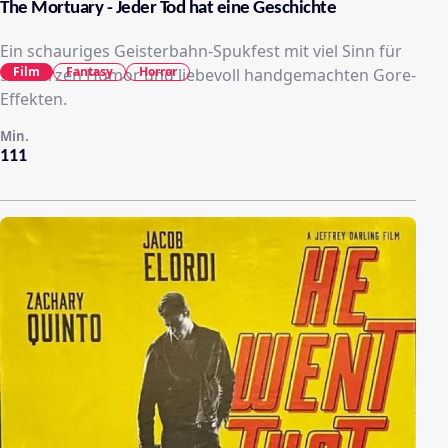
The Mortuary - Jeder Tod hat eine Geschichte
Ein schauriges Geisterbahn-Spukfest mit viel Sinn für
Film
Fantasy
Horror
schwarzen Humor und liebevoll handgemachten Gore-
Effekten.
Min.
111