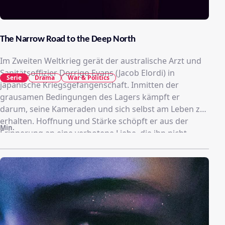
The Narrow Road to the Deep North
Im Zweiten Weltkrieg gerät der australische Arzt und
Sanitätsoffizier Dorrigo Evans (Jacob Elordi) in
Serie
Drama
War & Politics
japanische Kriegsgefangenschaft. Inmitten der
grausamen Bedingungen des Lagers kämpft er
darum, seine Kameraden und sich selbst am Leben zu
erhalten. Hoffnung und Stärke schöpft er aus der
Min.
Erinnerung an eine verbotene Liebe, die ihn nicht
loslässt.