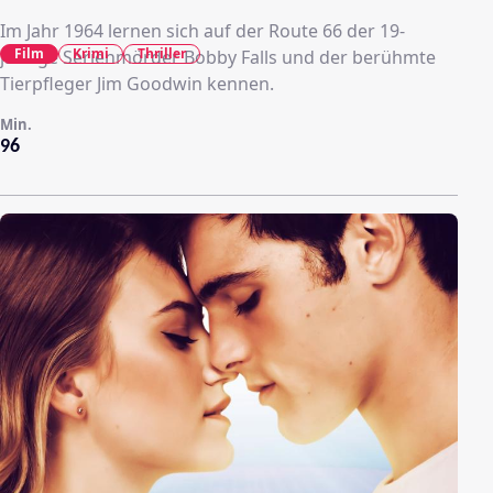
Im Jahr 1964 lernen sich auf der Route 66 der 19-
Film
Krimi
Thriller
jährige Serienmörder Bobby Falls und der berühmte
Tierpfleger Jim Goodwin kennen.
Min.
96