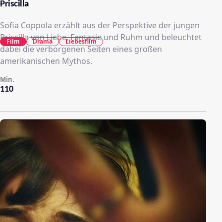
Priscilla
Sofia Coppola erzählt aus der Perspektive der jungen
Priscilla von Liebe, Fantasie und Ruhm und beleuchtet
Film
Drama
Liebesfilm
dabei die verborgenen Seiten eines großen
amerikanischen Mythos.
Min.
110