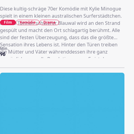
Diese kultig-schräge 70er Komödie mit Kylie Minogue
spielt in einem kleinen australischen Surferstädtchen.
Film
Komödie
Drama
Ein 200 Tonnen schwerer Blauwal wird an den Strand
gespült und macht den Ort schlagartig berühmt. Alle
sind der festen Überzeugung, dass das die größte
Sensation ihres Lebens ist. Hinter den Türen treiben
Min.
die Mütter und Väter währenddessen ihre ganz
96
persönliche sexuelle Revolution voran. Es ist das
Jahrzehnt von Pappkarton-Wein, schlimmen Frisuren,
schlechtem Geschmack - aber verdammt guten Zeiten!