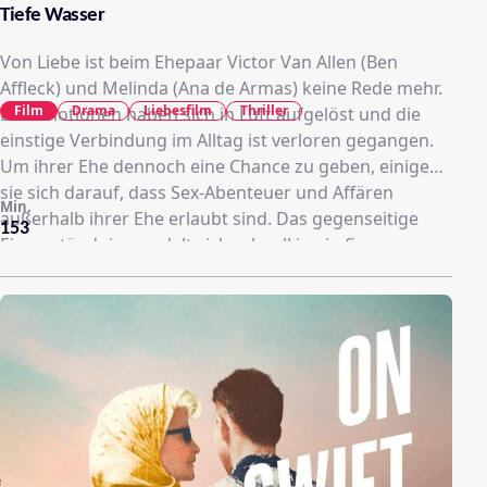
Tiefe Wasser
Von Liebe ist beim Ehepaar Victor Van Allen (Ben
Affleck) und Melinda (Ana de Armas) keine Rede mehr.
Film
Drama
Liebesfilm
Thriller
Die Emotionen haben sich in Luft aufgelöst und die
einstige Verbindung im Alltag ist verloren gegangen.
Um ihrer Ehe dennoch eine Chance zu geben, einigen
sie sich darauf, dass Sex-Abenteuer und Affären
Min.
außerhalb ihrer Ehe erlaubt sind. Das gegenseitige
153
Einverständnis wandelt sich schnell in ein fieses
Psychospiel, in dem sich Vic und Melinda nicht nur
selbst schaden, sondern auch ihr Umfeld in Gefahr
bringen. Als Melindas Liebhaber tot aufgefunden wird,
konzentrieren sich die Ermittlungen der Polizei auf
Victor. Hat der Ehemann Rache nehmen und seiner
Frau einen Denkzettel verpassen wollen? Die Suche
nach dem Mörder entwickelt sich zu einem
Puzzlespiel, in dem die Rolle der Verdächtigen von
einer Person zur anderen wechselt. Wer sagt die