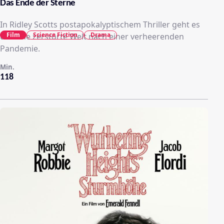
Das Ende der Sterne
In Ridley Scotts postapokalyptischem Thriller geht es
Film
Science Fiction
Drama
um eine zerstörte Welt nach einer verheerenden
Pandemie.
Min.
118