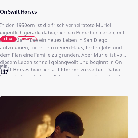
On Swift Horses
In den 1950ern ist die frisch verheiratete Muriel
eigentlich gerade dabei, sich ein Bilderbuchleben, mit
Film
Drama
ihrem Mann Lee ein neues Leben in San Diego
aufzubauen, mit einem neuen Haus, festen Jobs und
dem Plan eine Familie zu gründen. Aber Muriel ist von
diesem Leben schnell gelangweilt und beginnt in On
Min.
Swift Horses heimlich auf Pferden zu wetten. Dabei
117
kommt sie auch ihrem Schwager Julius näher, der als
geschickter Pokerspieler in Las Vegas unterwegs ist.