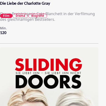
Die Liebe der Charlotte Gray
Oscar-Preisträgerin Cate Blanchett in der Verfilmung
Film
Drama
Biografie
des gleichnamigen Bestsellers.
Min.
120