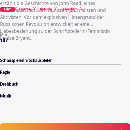
erzählt die Geschichte von John Reed, eines
Film
Drama
Historie
Liebesfilm
amerikanischen Kommunisten, Journalisten und
Aktivisten. Vor dem explosiven Hintergrund der
Russischen Revolution entwickelt er eine
Liebesbeziehung zu der Schriftstellerin/Feministin
Min.
Louise Bryant.
187
Schauspielerin/Schauspieler
Regie
Drehbuch
Musik