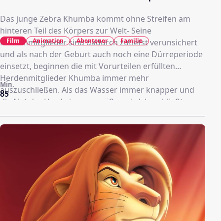
Das junge Zebra Khumba kommt ohne Streifen am
hinteren Teil des Körpers zur Welt- Seine
Film
Animation
Abenteuer
Familie
Herdenmitglieder sind dadurch zutiefst verunsichert
und als nach der Geburt auch noch eine Dürreperiode
einsetzt, beginnen die mit Vorurteilen erfüllten
Herdenmitglieder Khumba immer mehr
Min.
auszuschließen. Als das Wasser immer knapper und
85
die Not der Herde immer größer wird, beschließt
Khumba alleine aufzubrechen, um seine vermeintlich
verloren gegangenen Streifen wiederzufinden und das
Wasser zurückzubringen. Auf seiner Reise begegnet er
der Gnufrau Mama V, die sich dem üblichen Verhalten
von Gnus widersetzt und keine hingebungsvolle
Mutter sein möchte. Ironischer Weise kümmert sie
sich hingebungsvoll um Strauß Bradley, mit dem sie
zusammen durch die Wildnis zieht. Zusammen
begeben sie sich auf die Suche nach einem
verborgenen Wasserloch, deren Lage ihnen von einer