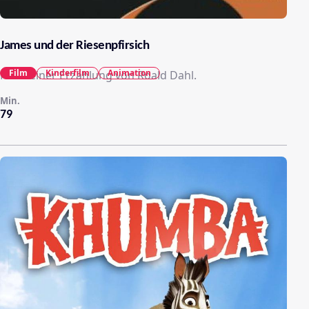
James und der Riesenpfirsich
Film
Kinderfilm
Animation
Nach einer Erzählung von Roald Dahl.
Min.
79