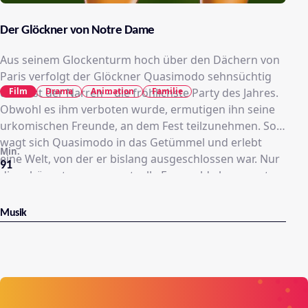
Der Glöckner von Notre Dame
Aus seinem Glockenturm hoch über den Dächern von
Paris verfolgt der Glöckner Quasimodo sehnsüchtig
Film
Drama
Animation
Familie
das Fest der Narren – die fröhlichste Party des Jahres.
Obwohl es ihm verboten wurde, ermutigen ihn seine
urkomischen Freunde, an dem Fest teilzunehmen. So
wagt sich Quasimodo in das Getümmel und erlebt
Min.
eine Welt, von der er bislang ausgeschlossen war. Nur
91
die schöne, temperamentvolle Esmeralda begegnet
ihm mit Toleranz und Freundschaft. Als er sie vor
Verfolgern schützt, gerät Quasimodo in ein
Musik
ergreifendes Abenteuer voller Action, Spaß und
Überraschungen, die ihn schließlich zum Helden von
Paris werden lassen.