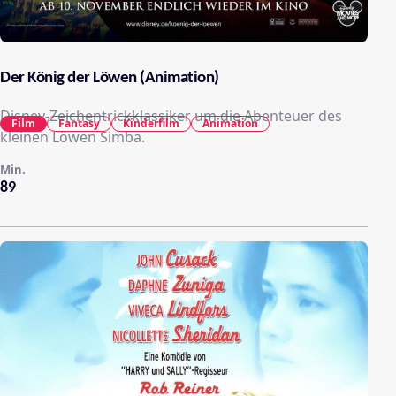
Der König der Löwen (Animation)
Disney-Zeichentrickklassiker um die Abenteuer des
Film
Fantasy
Kinderfilm
Animation
kleinen Löwen Simba.
Min.
89