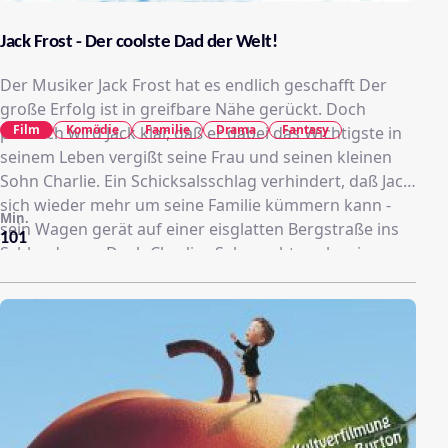
Jack Frost - Der coolste Dad der Welt!
Der Musiker Jack Frost hat es endlich geschafft Der
große Erfolg ist in greifbare Nähe gerückt. Doch
Film
Komödie
Familie
Drama
Fantasy
plötzlich wird Jack klar, daß er dabei das Wichtigste in
seinem Leben vergißt seine Frau und seinen kleinen
Sohn Charlie. Ein Schicksalsschlag verhindert, daß Jack
sich wieder mehr um seine Familie kümmern kann -
Min.
sein Wagen gerät auf einer eisglatten Bergstraße ins
101
Schleudern ... Doch Charlies Sehnsucht nach seinem
Vater bewirkt ein Wunder In einer Winternacht kehrt
Jack auf die Erde zurück ... aber er ist ein Schneemann!
Bei irrwitzigen Schneeballschlachten und turbulenten
Snowboardfahrten kann Jack beweisen, daß er der
coolste Dad der Welt ist.