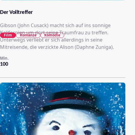
Der Volltreffer
Gibson (John Cusack) macht sich auf ins sonnige
Kalifornien um dort seine Traumfrau zu treffen.
Film
Romanze
Komödie
Unterwegs verliebt er sich allerdings in seine
Mitreisende, die verzickte Alison (Daphne Zuniga).
Min.
100