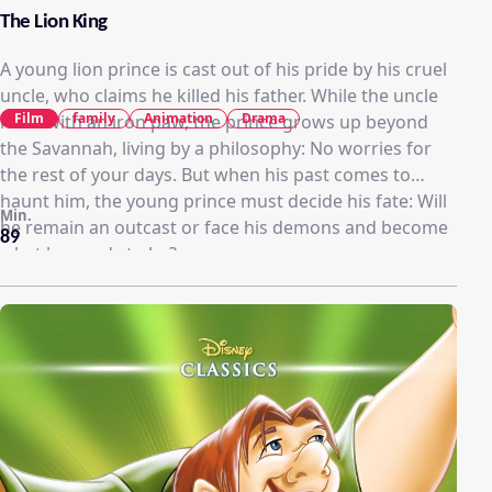
The Lion King
A young lion prince is cast out of his pride by his cruel
uncle, who claims he killed his father. While the uncle
Film
family
Animation
Drama
rules with an iron paw, the prince grows up beyond
the Savannah, living by a philosophy: No worries for
the rest of your days. But when his past comes to
haunt him, the young prince must decide his fate: Will
Min.
he remain an outcast or face his demons and become
89
what he needs to be?