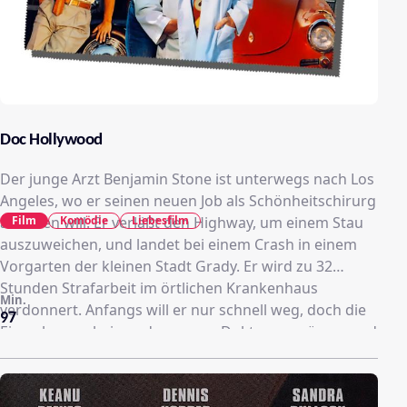
Doc Hollywood
Der junge Arzt Benjamin Stone ist unterwegs nach Los
Angeles, wo er seinen neuen Job als Schönheitschirurg
Film
Komödie
Liebesfilm
antreten will. Er verläßt den Highway, um einem Stau
auszuweichen, und landet bei einem Crash in einem
Vorgarten der kleinen Stadt Grady. Er wird zu 32
Stunden Strafarbeit im örtlichen Krankenhaus
Min.
verdonnert. Anfangs will er nur schnell weg, doch die
97
Einwohner scheinen den neuen Doktor zu mögen, und
dann ist da noch die hübsche Krankenwagenfahrerin
Lou.