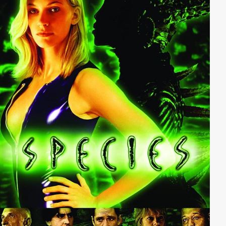
platziert eine weitere, komplizierte Bombe in einen
öffentlichen Bus. Die Bombe aktiviert sich selbsttätig,
wenn das Fahrzeug schneller als 50 Meilen pro Stunde
fährt und detoniert sofort, wenn diese
Geschwindigkeit wieder unterschritten wird. Und Jack
hat ihr Leben in der Hand. Als der Busfahrer verletzt
wird, übernimmt Fahrgast Annie das Steuer. Doch
wohin mit einem Bus, der nicht bremsen darf, in der
Stadt der Staus?!