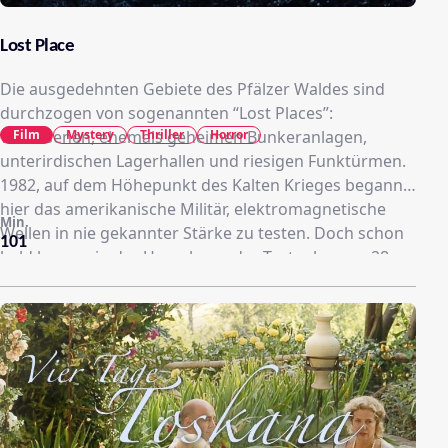
Lost Place
Die ausgedehnten Gebiete des Pfälzer Waldes sind
durchzogen von sogenannten “Lost Places”:
Film
Mystery
Thriller
Horror
verlassenen, ehemals geheimen Bunkeranlagen,
unterirdischen Lagerhallen und riesigen Funktürmen.
1982, auf dem Höhepunkt des Kalten Krieges begann
hier das amerikanische Militär, elektromagnetische
Min.
Wellen in nie gekannter Stärke zu testen. Doch schon
101
bald kam es in der Umgebung der Testanlage zu 28
Todesfällen. Die Versuche wurden abgebrochen und
die Anlage stillgelegt. Bis heute… Der 18jährigte Daniel
hat die gleichaltrige Elli in einem Internetchat
kennengelernt. Sie begeistern sich für das gleiche
Hobby: Geocaching. Eine Schnitzeljagd, bei der man
mit Hilfe eines GPS Gerätes kleine Rätsel lösen und
Koordinaten finden muss, die den Weg zu einem