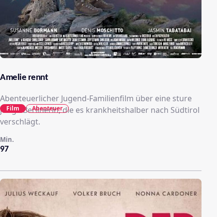
Amelie rennt
Abenteuerlicher Jugend-Familienfilm über eine sture
Film
Abenteuer
junge Berlinerin, die es krankheitshalber nach Südtirol
verschlägt.
Min.
97