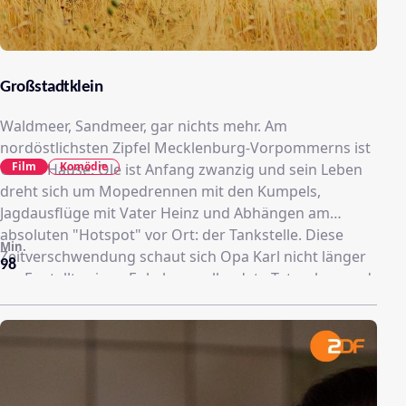
Großstadtklein
Waldmeer, Sandmeer, gar nichts mehr. Am
nordöstlichsten Zipfel Mecklenburg-Vorpommerns ist
Film
Komödie
Ole zu Hause. Ole ist Anfang zwanzig und sein Leben
dreht sich um Mopedrennen mit den Kumpels,
Jagdausflüge mit Vater Heinz und Abhängen am
absoluten "Hotspot" vor Ort: der Tankstelle. Diese
Min.
Zeitverschwendung schaut sich Opa Karl nicht länger
98
an. Er stellt seinen Enkel vor vollendete Tatsachen und
besorgt ihm hinter seinem Rücken einen
Praktikumsplatz in Berlin. Dort trifft er auf seinen
Macho-Onkel Manni, mit dem sein Vater seit mehr als
25 Jahren zerstritten ist. Opa Karl spekuliert darauf,
dass Ole die verfeindeten Familien wieder