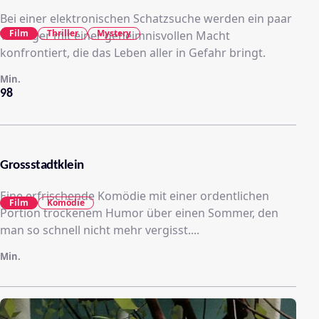
Bei einer elektronischen Schatzsuche werden ein paar
Film
Thriller
Mystery
Teenager mit einer geheimnisvollen Macht
konfrontiert, die das Leben aller in Gefahr bringt.
Min.
98
Grossstadtklein
Eine erfrischende Komödie mit einer ordentlichen
Film
Komödie
Portion trockenem Humor über einen Sommer, den
man so schnell nicht mehr vergisst....
Min.