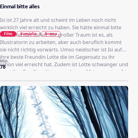
Einmal bitte alles
Isi ist 27 Jahre alt und scheint im Leben noch nicht
wirklich viel erreicht zu haben. Sie hätte einmal bitte
Film
Komödie
Drama
alles, und das sofort. Ihr großer Traum ist es, als
Illustratorin zu arbeiten, aber auch beruflich kommt
sie nicht richtig vorwärts. Umso neidischer ist Isi auf
ihre beste Freundin Lotte die im Gegensatz zu ihr
Min.
schon viel erreicht hat. Zudem ist Lotte schwanger und
78
setzt ihre Familienpläne um, ohne auf Isi zu warten. Isi
muss einen Zahn zulegen, um beim Tempo ihrer
Freundin mithalten zu können. Erst spät merkt sie,
dass ihre Erwartungen dafür eindeutig zu hoch sind.