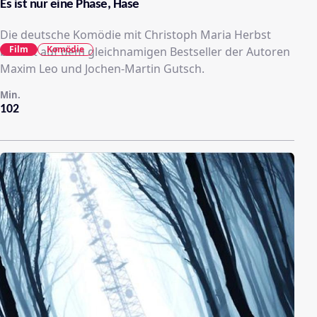
Es ist nur eine Phase, Hase
Die deutsche Komödie mit Christoph Maria Herbst
Film
Komödie
basiert auf dem gleichnamigen Bestseller der Autoren
Maxim Leo und Jochen-Martin Gutsch.
Min.
102