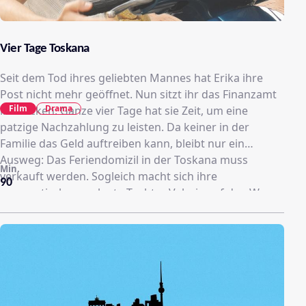
Vier Tage Toskana
Seit dem Tod ihres geliebten Mannes hat Erika ihre
Post nicht mehr geöffnet. Nun sitzt ihr das Finanzamt
Film
Drama
im Nacken. Ganze vier Tage hat sie Zeit, um eine
patzige Nachzahlung zu leisten. Da keiner in der
Familie das Geld auftreiben kann, bleibt nur ein
Ausweg: Das Feriendomizil in der Toskana muss
Min.
verkauft werden. Sogleich macht sich ihre
90
pragmatisch veranlagte Tochter Valerie auf den Weg
nach Italien. Als das Geschäft bereits unter Dach und
Fach scheint, überschlagen sich plötzlich die
Ereignisse.