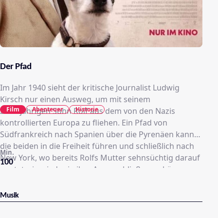
Der Pfad
Im Jahr 1940 sieht der kritische Journalist Ludwig
Kirsch nur einen Ausweg, um mit seinem
Film
Abenteuer
Historie
zwölfjährigen Sohn Rolf aus dem von den Nazis
kontrollierten Europa zu fliehen. Ein Pfad von
Südfrankreich nach Spanien über die Pyrenäen kann
die beiden in die Freiheit führen und schließlich nach
Min.
New York, wo bereits Rolfs Mutter sehnsüchtig darauf
100
wartet, sie wieder in ihre Arme schließen zu können.
Musik