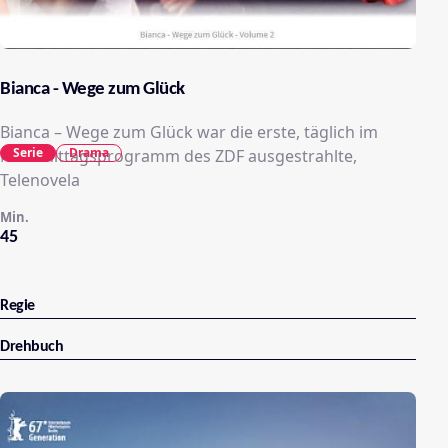
Bianca - Wege zum Glück
Bianca – Wege zum Glück war die erste, täglich im
Serie
Drama
Nachmittagsprogramm des ZDF ausgestrahlte,
Telenovela
Min.
45
Regie
Drehbuch