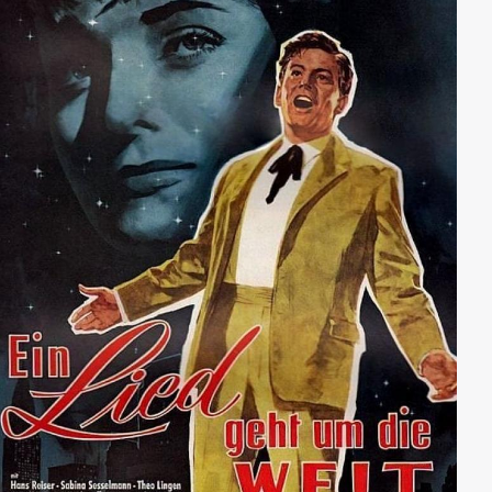
Neid von Prof. Speiter. Mit Hilfe Prätorius’ mysteriösem
Faktotum Shunderson glaubt er schließlich, dunkle
Punkte aus der Vergangenheit des Mediziners
aufdecken zu können. Doch Prätorius gelingt es vor
einem Ehrengericht, mit Witz und erstaunlichen
Enthüllungen alle Vorwürfe zu entkräften.