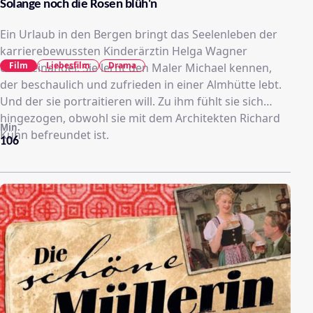
Solange noch die Rosen blüh'n
Ein Urlaub in den Bergen bringt das Seelenleben der
karrierebewussten Kinderärztin Helga Wagner
Film
Liebesfilm
Drama
durcheinander. Sie lernt den Maler Michael kennen,
der beschaulich und zufrieden in einer Almhütte lebt.
Und der sie portraitieren will. Zu ihm fühlt sie sich
hingezogen, obwohl sie mit dem Architekten Richard
Min.
Kühn befreundet ist.
106