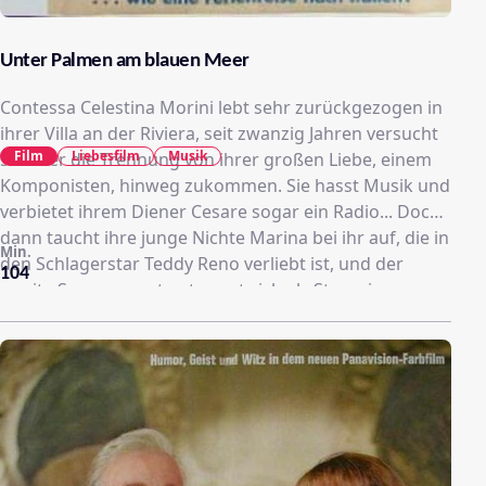
Unter Palmen am blauen Meer
Contessa Celestina Morini lebt sehr zurückgezogen in
ihrer Villa an der Riviera, seit zwanzig Jahren versucht
Film
Liebesfilm
Musik
sie über die Trennung von ihrer großen Liebe, einem
Komponisten, hinweg zukommen. Sie hasst Musik und
verbietet ihrem Diener Cesare sogar ein Radio... Doch
dann taucht ihre junge Nichte Marina bei ihr auf, die in
Min.
den Schlagerstar Teddy Reno verliebt ist, und der
104
zweite Sommergast entpuppt sich als Stargeiger.