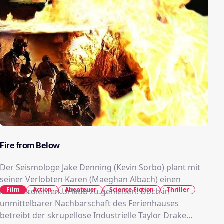
Fire from Below
Der Seismologe Jake Denning (Kevin Sorbo) plant mit
seiner Verlobten Karen (Maeghan Albach) einen
Film
Action
Abenteuer
Science Fiction
Thriller
hochverdienten Urlaub zu genießen. Doch in
unmittelbarer Nachbarschaft des Ferienhauses
betreibt der skrupellose Industrielle Taylor Drake