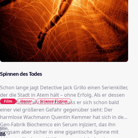
Spinnen des Todes
Schon lange jagt Detective Jack Grillo einen Serienkiller,
der die Stadt in Atem hält – ohne Erfolg. Als er dessen
Film
Horror
Science Fiction
Leiche findet, wird ihm klar, dass er sich schon bald
einer viel größeren Gefahr gegenüber sieht: Der
harmlose Wachmann Quentin Kemmer hat sich in der
Gen-Fabrik Biochemco ein Serum injiziert, das ihn
Min.
langsam aber sicher in eine gigantische Spinne mit
86