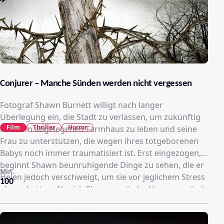
Conjurer – Manche Sünden werden nicht vergessen
Fotograf Shawn Burnett willigt nach langer
Überlegung ein, die Stadt zu verlassen, um zukünftig
Film
Thriller
Horror
in einem abgelegenen Farmhaus zu leben und seine
Frau zu unterstützen, die wegen ihres totgeborenen
Babys noch immer traumatisiert ist. Erst eingezogen,
beginnt Shawn beunruhigende Dinge zu sehen, die er
Min.
Helen jedoch verschweigt, um sie vor jeglichem Stress
100
abzuschotten. Als sich Shawn nach der Vergangenheit
des Hauses erkundigt, treten schreckliche
Erfahrungen aus seinem bisherigen Leben ans