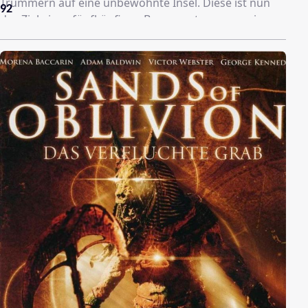
Trümmern auf eine unbewohnte Insel. Diese ist nun
92
das Ziel eines fünfköpfigen Bergungstrupps sowie
eines Fähnleins ahnungsloser Piraten, deren
Helikopter eben auf dem Eiland strandete.