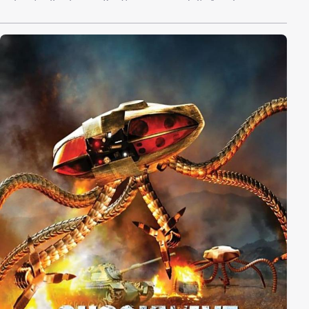
unkontrollierbaren Kräften verwandelt. Arachno-
Quentin beginnt Amok zu laufen – und wird zur
Gefahr für alle, die ihm nahe stehen und für die, mit
denen er noch eine Rechnung offen hat. Sogar für
seine süße Freundin Stephanie. Beinahe zu spät
versucht Grillo, das Monster zu stoppen.