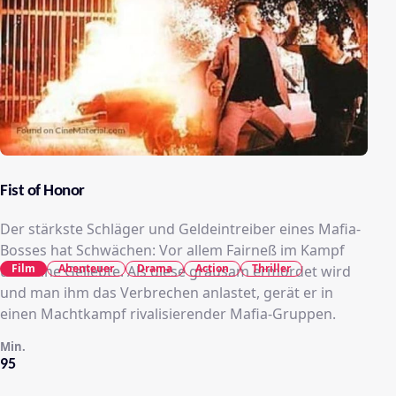
Fist of Honor
Der stärkste Schläger und Geldeintreiber eines Mafia-
Bosses hat Schwächen: Vor allem Fairneß im Kampf
Film
Abenteuer
Drama
Action
Thriller
um seine Geliebte. Als diese grausam ermordet wird
und man ihm das Verbrechen anlastet, gerät er in
einen Machtkampf rivalisierender Mafia-Gruppen.
Min.
95