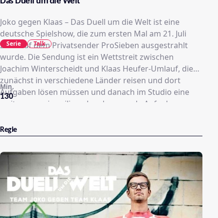
Das Duell um die Welt
Joko gegen Klaas – Das Duell um die Welt ist eine
deutsche Spielshow, die zum ersten Mal am 21. Juli
Serie
Talk
2012 auf dem Privatsender ProSieben ausgestrahlt
wurde. Die Sendung ist ein Wettstreit zwischen
Joachim Winterscheidt und Klaas Heufer-Umlauf, die
zunächst in verschiedene Länder reisen und dort
Min.
Aufgaben lösen müssen und danach im Studio eine
130
weitere zum jeweiligen Land passende Aufgabe
gestellt bekommen. Moderiert wird die Sendung von
Jeannine Michaelsen.
Regie