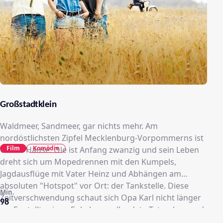
Großstadtklein
Waldmeer, Sandmeer, gar nichts mehr. Am
nordöstlichsten Zipfel Mecklenburg-Vorpommerns ist
Film
Komödie
Ole zu Hause. Ole ist Anfang zwanzig und sein Leben
dreht sich um Mopedrennen mit den Kumpels,
Jagdausflüge mit Vater Heinz und Abhängen am
absoluten "Hotspot" vor Ort: der Tankstelle. Diese
Min.
Zeitverschwendung schaut sich Opa Karl nicht länger
98
an. Er stellt seinen Enkel vor vollendete Tatsachen und
besorgt ihm hinter seinem Rücken einen