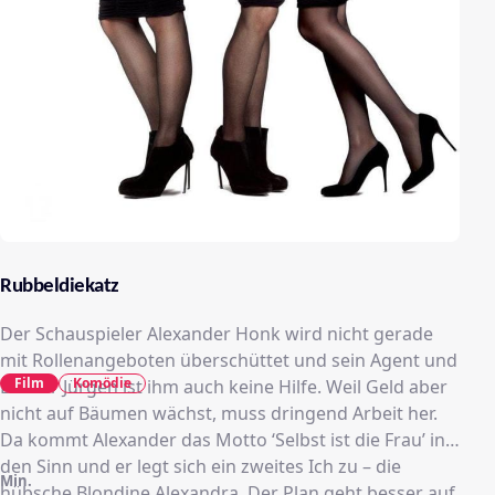
Rubbeldiekatz
Der Schauspieler Alexander Honk wird nicht gerade
mit Rollenangeboten überschüttet und sein Agent und
Film
Komödie
Bruder Jürgen ist ihm auch keine Hilfe. Weil Geld aber
nicht auf Bäumen wächst, muss dringend Arbeit her.
Da kommt Alexander das Motto ‘Selbst ist die Frau’ in
den Sinn und er legt sich ein zweites Ich zu – die
Min.
hübsche Blondine Alexandra. Der Plan geht besser auf