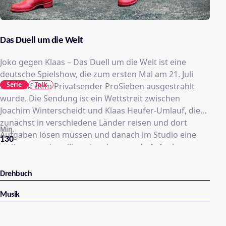
Das Duell um die Welt
Joko gegen Klaas – Das Duell um die Welt ist eine
deutsche Spielshow, die zum ersten Mal am 21. Juli
Serie
Talk
2012 auf dem Privatsender ProSieben ausgestrahlt
wurde. Die Sendung ist ein Wettstreit zwischen
Joachim Winterscheidt und Klaas Heufer-Umlauf, die
zunächst in verschiedene Länder reisen und dort
Min.
Aufgaben lösen müssen und danach im Studio eine
130
weitere zum jeweiligen Land passende Aufgabe
gestellt bekommen. Moderiert wird die Sendung von
Jeannine Michaelsen.
Drehbuch
Musik