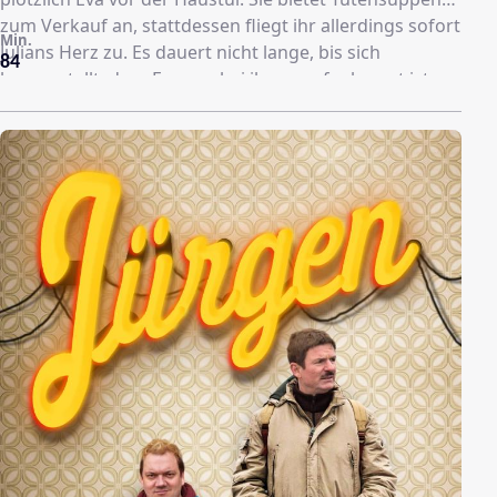
zum Verkauf an, stattdessen fliegt ihr allerdings sofort
Min.
Julians Herz zu. Es dauert nicht lange, bis sich
84
herausstellt, dass Eva nur bei ihnen aufgekreuzt ist,
um ihren unbekannten Halbbruder kennenzulernen -
der leider Julian heißt. Trotzdem stellt sich keiner quer,
als die angehende Schauspielerin als viertes Mitglied
in ihre WG einzieht. Kasimier erwischt es in Sachen
Liebe ebenfalls - er landet jedoch mit einem Mann im
Bett und als dieser kurz darauf den Kontakt abbricht,
bekommt Kasi plötzlich Panik, dass er sich vielleicht
HIV eingefangen hat. Kurz darauf verschwindet er
spurlos und Max liest von einer neuen Droge, die das
Gedächtnis entleeren kann.