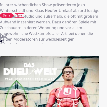
In ihrer wöchentlichen Show präsentieren Joko
Winterscheidt und Klaas Heufer-Umlauf absurd-lustige
Serie
Talk
Aktionen im Studio und außerhalb, die oft mit großem
Aufwand inszeniert werden. Dazu gehören Spiele mit
Zuschauern in deren Wohnung und vor allem
ungewöhnliche Wettkämpfe aller Art, bei denen die
Min.
beiden Moderatoren zur wechselseitigen
45
Schadenfreude gegeneinander antreten.
Ungewöhnlich sind in der Regel auch die Situationen,
in denen deutsche und internationale Stars aus Musik-
und Showbusiness interviewt werden. Mal empfängt
Joko Hollywood-Schauspieler in einem als
Kellerverschlag eingerichteten Mini-Studio, ein
anderes Mal findet das Gespräch während einer
Achterbahnfahrt, unter Wasser oder mit anderen
Hindernissen statt, die die Kommunikation
erschweren. Zudem müssen sich die Promi-Gäste
ebenfalls regelmäßig bei Spielen im Studio gegen die