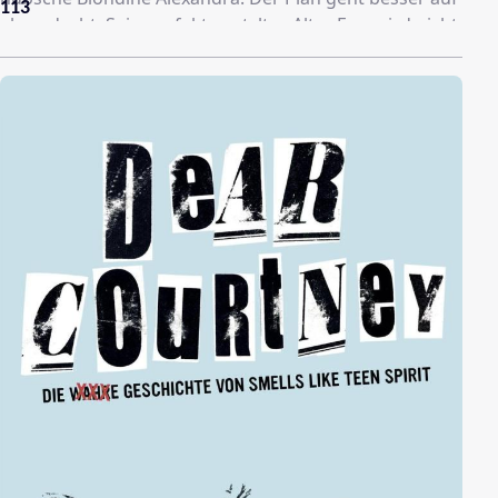
113
als gedacht. Sein perfekt gestyltes Alter Ego wird nicht
nur prompt als deutsches Mädel für einen Hollywood-
Nazifilm engagiert, ‘Alexandra’ ist auch noch
hartnäckigen Flirtattacken seitens ihrer männlichen
Schauspielkollegen ausgesetzt. Die ganze Sache wird
immer komplizierter als sich zwischen ‘Alexandra’ und
Sarah Voss, Kollegin und Star der Produktion, eine
Mädchenfreundschaft entwickelt.