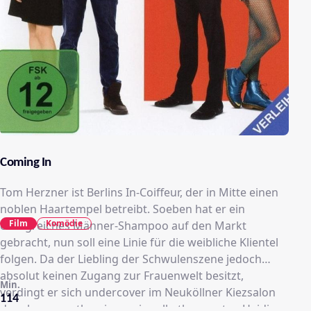
Coming In
Tom Herzner ist Berlins In-Coiffeur, der in Mitte einen
noblen Haartempel betreibt. Soeben hat er ein
Film
Komödie
erfolgreiches Männer-Shampoo auf den Markt
gebracht, nun soll eine Linie für die weibliche Klientel
folgen. Da der Liebling der Schwulenszene jedoch
absolut keinen Zugang zur Frauenwelt besitzt,
Min.
verdingt er sich undercover im Neuköllner Kiezsalon
114
der ebenso gutherzigen wie selbstbewussten Heidi.