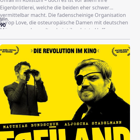
Unfall im Rollstuhl – doch es ist vor allem ihre
Eigenbrötlerei, welche die beiden eher schwer
vermittelbar macht. Die fadenscheinige Organisation
Min.
Europ Love, die osteuropäische Damen mit deutschen
90
Männern verkuppelt, scheint ihre letzte Hoffnung.
Gemeinsam mit dem Leiter der Firma, seiner
attraktiven Dolmetscherin und vier Leidensgenossen
reisen Jürgen und Bernd nach Stettin und lernen dort
so einiges über ihre Freundschaft und über den
Unterschied zwischen einem Katalog und der
Wirklichkeit.