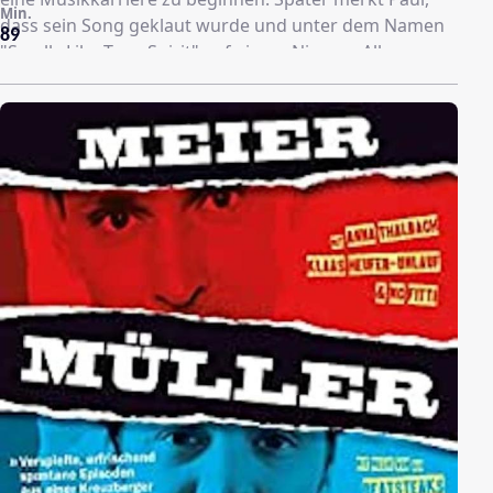
Min.
dass sein Song geklaut wurde und unter dem Namen
89
"Smells Like Teen Spirit" auf einem Nirvana-Album zu
hören ist! Er sieht sich dreifach betrogen: um seinen
gerechten Lohn, den Plattenvertrag und Saskias Liebe.
Also will Paul sich beim Nirvana-Frontmann Kurt
Cobain beschweren und folgt der Band, die sich 1991
auf Deutschlandtour befindet, von Konzert zu Konzert.
Aber als er schließlich der verrückten Hamburgerin
Tolle begegnet, realisiert er langsam, dass es
Schöneres gibt als Ruhm und Ehre…