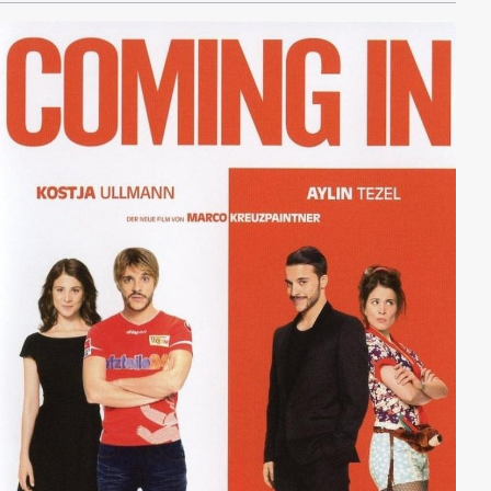
Praktikumsplatz in Berlin. Dort trifft er auf seinen
Macho-Onkel Manni, mit dem sein Vater seit mehr als
25 Jahren zerstritten ist. Opa Karl spekuliert darauf,
dass Ole die verfeindeten Familien wieder
zusammenbringt. Als Ole auf die freche,
durchgeknallte Fritzi trifft, gerät er im
Grossstadtkarussell Berlin ins Schlingern.