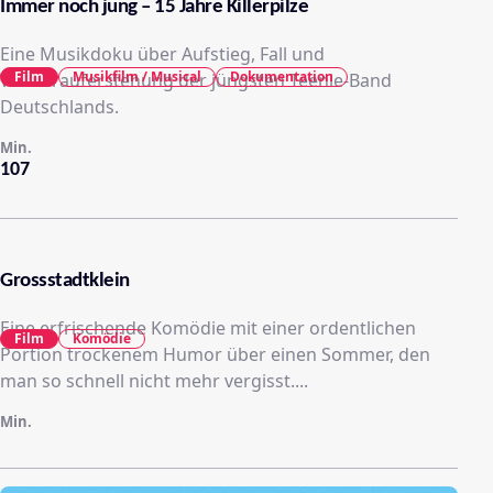
Immer noch jung – 15 Jahre Killerpilze
Eine Musikdoku über Aufstieg, Fall und
Film
Musikfilm / Musical
Dokumentation
Wiederauferstehung der jüngsten Teenie-Band
Deutschlands.
Min.
107
Grossstadtklein
Eine erfrischende Komödie mit einer ordentlichen
Film
Komödie
Portion trockenem Humor über einen Sommer, den
man so schnell nicht mehr vergisst....
Min.