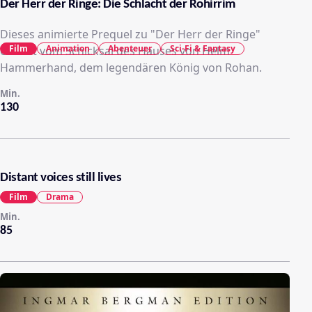
Der Herr der Ringe: Die Schlacht der Rohirrim
Dieses animierte Prequel zu "Der Herr der Ringe"
Film
Animation
Abenteuer
Sci-Fi & Fantasy
erzählt vom Schicksal des Hauses von Helm
Hammerhand, dem legendären König von Rohan.
Min.
130
Distant voices still lives
Film
Drama
Min.
85