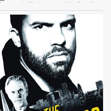
hinaus regelmäßig als unverbesserlicher Romantiker,
der an die große Liebe glaubt. Auf der anderen Seite
trifft Dannys impulsive Persönlichkeit auf Alex, einem
zurückgezogenen, aber brillanten Kopf. Obwohl Alex
mit Dannys Hang zum Exzess nichts anfangen kann,
kommen sich die beiden näher und verlieben sich
ineinander. Was Danny jedoch nicht weiß: Alex arbeitet
für den britischen Geheimdienst MI6 und führt ein
Doppelleben als Agent, der in geheimer Mission die
Interessen ihrer Majestät verteidigt. Der Konflikt liegt
auf der Hand – trotzdem wollen die beiden ihrer Liebe
eine Chance geben. Gerade in dem Moment, in dem
Danny für sich erkennt, dass Alex der Mann ist, auf
den er sein ganzes Leben lang gewartet hat,
verschwindet dieser allerdings spurlos. Infolgdessen
vermag niemand Danny nähere Auskunft geben zu
können. Trotzdem beschließt er, die Wahrheit über das
Verschwinden seines Freundes herauszufinden.