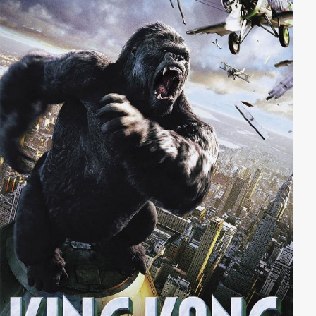
dass etwas viel Größeres vertuscht wird, wenig später
muss der gerade noch so staatstreue Leo flüchten.
Zusammen mit seiner Frau Raisa geht er in ein kleines
Dorf im Uralgebirge. Aber nachdem ein weiteres Kind
tot aufgefunden wird, verschlimmert sich die Situation
für das Ehepaar rapide ...