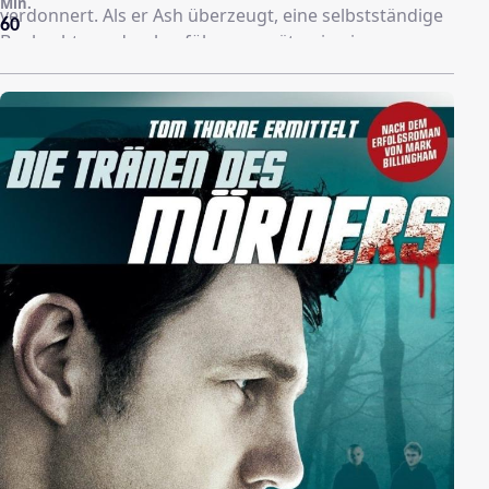
Min.
verdonnert. Als er Ash überzeugt, eine selbstständige
60
Beobachtung durchzuführen, gerät er in einen
Überfall. Marcus Ashton, genannt „Ash“, ist ein
Zollbeamter mit scharfer Beobachtungsgabe und
einem instinktiven Spürsinn für Verbrecher. Nach einer
schiefgelaufenen Operation wird er von der
Undercover Spezialeinheit UNIT (Undercover Narcotics
Investigation Team) entdeckt, die ihn kurzerhand
abwirbt. Gemeinsam machen sie nun Jagd auf die
gefährlichsten Verbrecher Englands. Durch ihr
besonderes „Gehör“ finden sie schnell Zugang in die
Welt der Drogen und Machenschaften. Ein Kampf
zwischen Ash und dem Boss des Drogenrings beginnt.