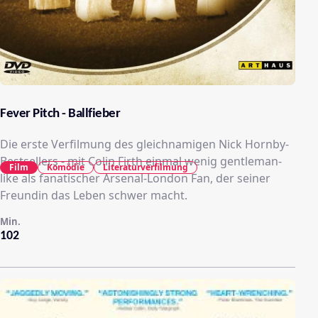
Fever Pitch - Ballfieber
Die erste Verfilmung des gleichnamigen Nick Hornby-
Bestsellers - mit Colin Firth einmal wenig gentleman-
Film
Komödie
Literaturverfilmung
like als fanatischer Arsenal-London Fan, der seiner
Freundin das Leben schwer macht.
Min.
102