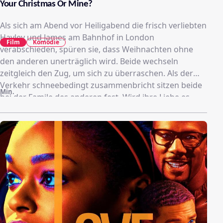
Your Christmas Or Mine?
Als sich am Abend vor Heiligabend die frisch verliebten
Hayley und James am Bahnhof in London
Film
Komödie
verabschieden, spüren sie, dass Weihnachten ohne
den anderen unerträglich wird. Beide wechseln
zeitgleich den Zug, um sich zu überraschen. Als der
Verkehr schneebedingt zusammenbricht sitzen beide
Min.
bei der Famile des anderen fest. Wird ihre Liebe es
überstehen, dass ihre Geheimnisse ans Tageslicht
kommen?