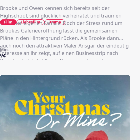
Brooke und Owen kennen sich bereits seit der
Highschool, sind glücklich verheiratet und träumen
Film
Liebesfilm
Drama
von einer eigenen Familie. Doch der Stress rund um
Brookes Galerieeröffnung lässt die gemeinsamen
Pläne in den Hintergrund rücken. Als Brooke dann
auch noch den attraktiven Maler Ansgar, der eindeutig
Min.
Interesse an ihr zeigt, auf einen Businesstrip nach
94
Paris begleitet, fühlt sich Owen zunehmend
vernachlässigt. Während er zu Hause bei der
verführerischen Journalistikstudentin Amy Trost
findet, fällt es auch Brooke immer schwerer, den
Avancen des charmanten Künstlers zu widerstehen.
Beziehungsdrama mit attraktiven US-(Serien-)Stars.