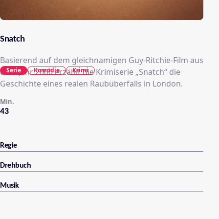
Snatch
Basierend auf dem gleichnamigen Guy-Ritchie-Film aus
Serie
Komödie
Krimi
dem Jahr 2000 erzählt die Krimiserie „Snatch“ die
Geschichte eines realen Raubüberfalls in London.
Min.
43
Regie
Drehbuch
Musik