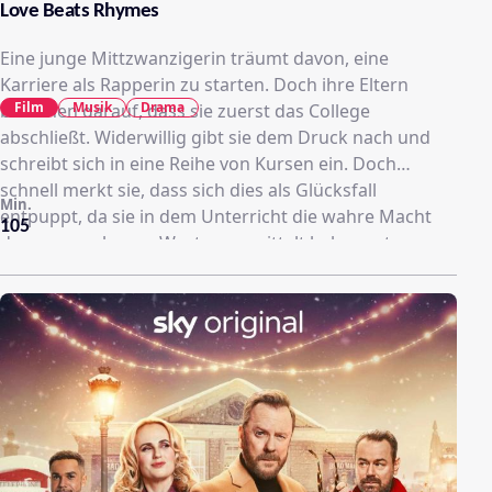
Love Beats Rhymes
Eine junge Mittzwanzigerin träumt davon, eine
Karriere als Rapperin zu starten. Doch ihre Eltern
Film
Musik
Drama
bestehen darauf, dass sie zuerst das College
abschließt. Widerwillig gibt sie dem Druck nach und
schreibt sich in eine Reihe von Kursen ein. Doch
schnell merkt sie, dass sich dies als Glücksfall
Min.
entpuppt, da sie in dem Unterricht die wahre Macht
105
des gesprochenen Wortes vermittelt bekommt, was
ihrer musikalischen Leidenschaft nur förderlich sein
kann...