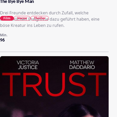
The Bye Bye Man
Drei Freunde entdecken durch Zufall, welche
Film
Horror
Thriller
schrecklichen Ereignisse dazu geführt haben, eine
böse Kreatur ins Leben zu rufen.
Min.
96