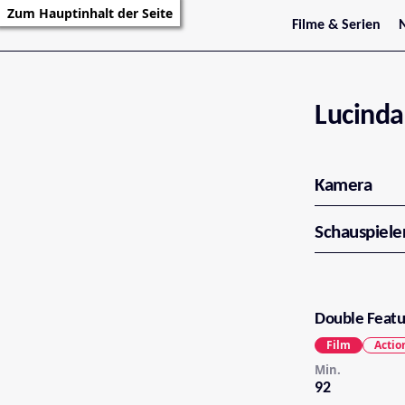
Zum Hauptinhalt der Seite
Filme & Serien
Trailer
S
Kritiken
S
Filmarchiv
Serienarchiv
Lucinda
Kamera
Schauspiele
Double Featur
Film
Actio
Min.
92