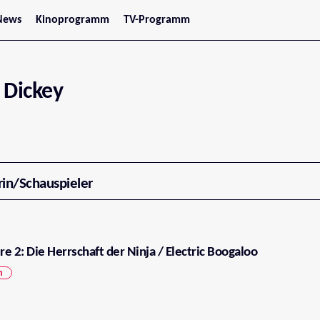
News
Kinoprogramm
TV-Programm
tars
Jetzt im Kino
treaming
Demnächst im Kino
Wien
Niederösterreich
 Dickey
Oberösterreich
Steiermark
Burgenland
Kärnten
Salzburg
Tirol
Vorarlberg
rin/Schauspieler
e 2: Die Herrschaft der Ninja / Electric Boogaloo
n