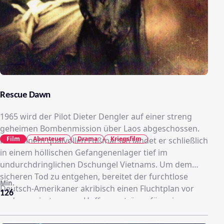
Rescue Dawn
1965 wird der Pilot Dieter Dengler auf einer streng
geheimen Bombenmission über Laos abgeschossen.
Film
Abenteuer
Drama
Kriegsfilm
Nach einem qualvollen Fußmarsch landet er schließlich
in einem höllischen Gefangenenlager tief im
undurchdringlichen Dschungel Vietnams. Um dem
sicheren Tod zu entgehen, bereitet der furchtlose
Min.
Deutsch-Amerikaner akribisch einen Fluchtplan vor
126
und avanciert so zum Hoffnungsträger für seine
Mitgefangenen. Nach dem gelungenen Ausbruch