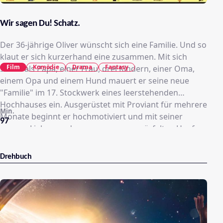
Wir sagen Du! Schatz.
Der 36-jährige Oliver wünscht sich eine Familie. Und so
klaut er sich kurzerhand eine zusammen. Mit sich
Film
Komödie
Drama
Fantasy
selbst als Papa, einer Frau, drei Kindern, einer Oma,
einem Opa und einem Hund mauert er seine neue
"Familie" im 17. Stockwerk eines leerstehenden
Hochhauses ein. Ausgerüstet mit Proviant für mehrere
Min.
Monate beginnt er hochmotiviert und mit seiner
97
ganzen Liebe aus dem zusammengewürfelten Haufen
von Fremden eine echte Familie zu machen. Doch die
Ängste, Wünsche und Neurosen der einzelnen
Drehbuch
Mitglieder der Wohngemeinschaft prallen aufeinander
und lassen das pure Chaos ausbrechen. Aber wo
zunächst ein Kleinkrieg auf Leben und Tod wütet,
entwickelt sich nach und nach doch noch eine
Gemeinschaft, die feststellt, dass das Leben außerhalb