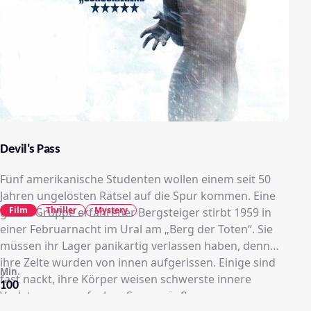
Devil's Pass
Fünf amerikanische Studenten wollen einem seit 50
Jahren ungelösten Rätsel auf die Spur kommen. Eine
Film
Thriller
Mystery
ganze Gruppe erfahrener Bergsteiger stirbt 1959 in
einer Februarnacht im Ural am „Berg der Toten“. Sie
müssen ihr Lager panikartig verlassen haben, denn
ihre Zelte wurden von innen aufgerissen. Einige sind
Min.
fast nackt, ihre Körper weisen schwerste innere
100
Verletzungen auf, ohne Spuren äußerer