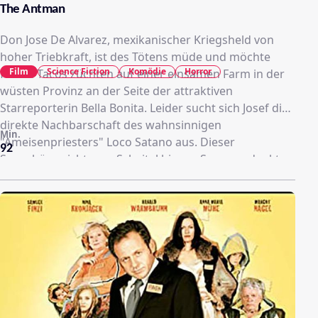
The Antman
Don Jose De Alvarez, mexikanischer Kriegsheld von
hoher Triebkraft, ist des Tötens müde und möchte
Film
Science Fiction
Komödie
Horror
fortan Tacos züchten auf einer einsamen Farm in der
wüsten Provinz an der Seite der attraktiven
Starreporterin Bella Bonita. Leider sucht sich Josef die
direkte Nachbarschaft des wahnsinnigen
Min.
"Ameisenpriesters" Loco Satano aus. Dieser
92
Superbösewicht vom Scheitel bis zur Spore gedenkt,
mit seiner Mutantenarmee die Welt zu erobern, und
wittert in der rassigen Bella die ideale Königin.