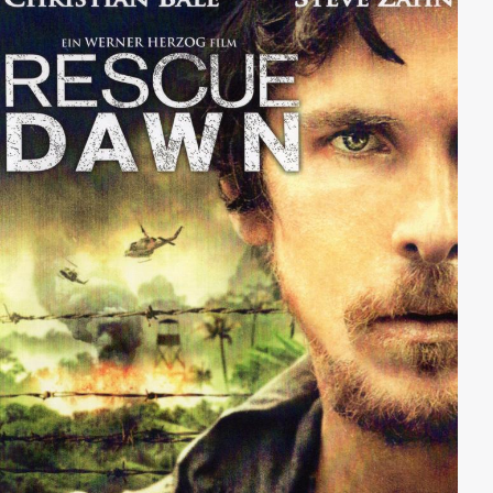
lebende Fackel zum Trinkwasser-Reservoir des
Blockhauses. Das Verhängnis nimmt seinen Lauf.
Karen trifft's als erste. Und als der Rest Hilfe bei
einheimischen Hinterwäldlern sucht, machen die zu
allem Überfluss auch noch Jagd auf die kranke
Gruppe.