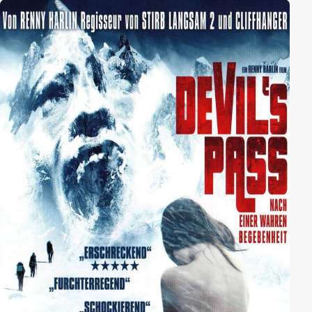
beginnt jedoch eine wahre Odysee für die Männer.
Unter tragischen Umständen verliert Dieter Dengler
seine Begleiter und gelangt bald an seine körperlichen
und mentalen Grenzen. Nach Wochen wird er völlig
ausgehungert von U.S.-Soldaten gerettet und zum
gefeierten amerikanischen Kriegshelden.