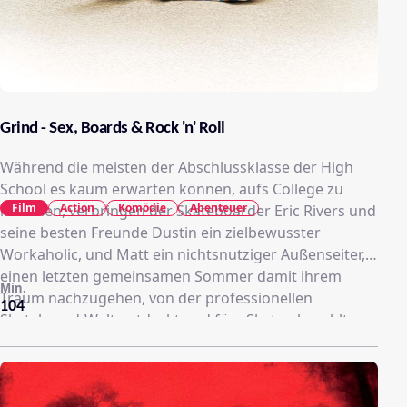
Grind - Sex, Boards & Rock 'n' Roll
Während die meisten der Abschlussklasse der High
School es kaum erwarten können, aufs College zu
Film
Action
Komödie
Abenteuer
kommen, verbringen der Skateboarder Eric Rivers und
seine besten Freunde Dustin ein zielbewusster
Workaholic, und Matt ein nichtsnutziger Außenseiter,
einen letzten gemeinsamen Sommer damit ihrem
Min.
Traum nachzugehen, von der professionellen
104
Skateboard-Welt entdeckt und fürs Skaten bezahlt zu
werden. Als Skater-Legende Jimmy Wilson mit seiner
Skate-Show in die Stadt kommt, ist den Jungen eines
klar: sobald Jimmy ihre waghalsigen Tricks sieht, wird
er sie augenblicklich in sein berühmtes Team