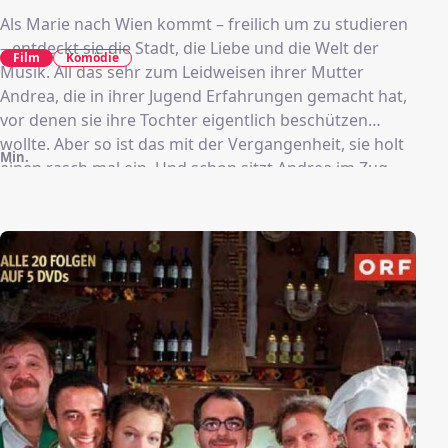
Als Marie nach Wien kommt – freilich um zu studieren
– entdeckt sie die Stadt, die Liebe und die Welt der
Film
Komödie
Musik. All das sehr zum Leidweisen ihrer Mutter
Andrea, die in ihrer Jugend Erfahrungen gemacht hat,
vor denen sie ihre Tochter eigentlich beschützen
wollte. Aber so ist das mit der Vergangenheit, sie holt
Min.
einen rasch mal ein. Und schon sitzt Andrea im Zug
nach Wien, und schneller als ihr lieb ist, findet sie sich
in einem herzhaften Mutter-Tochter-Konflikt wieder.