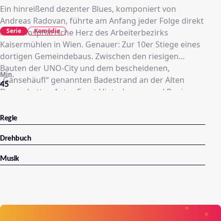
Ein hinreißend dezenter Blues, komponiert von
Andreas Radovan, führte am Anfang jeder Folge direkt
Serie
Komödie
ins atmosphärische Herz des Arbeiterbezirks
Kaisermühlen in Wien. Genauer: Zur 10er Stiege eines
dortigen Gemeindebaus. Zwischen den riesigen
Bauten der UNO-City und dem bescheidenen,
Min.
„Gänsehäufl“ genannten Badestrand an der Alten
45
Donau hatten Autor Ernst Hinterberger und Regisseur
Reinhard Schwabenitzky die schrulligen, eigensinnigen
und nicht zu knapp originellen Bewohner ihrer neuen
Regie
gemeinsamen Serie angesiedelt.
Drehbuch
Musik