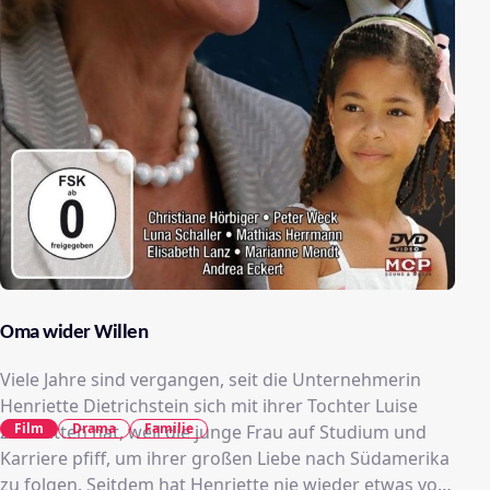
Oma wider Willen
Viele Jahre sind vergangen, seit die Unternehmerin
Henriette Dietrichstein sich mit ihrer Tochter Luise
Film
Drama
Familie
zerstritten hat, weil die junge Frau auf Studium und
Karriere pfiff, um ihrer großen Liebe nach Südamerika
zu folgen. Seitdem hat Henriette nie wieder etwas von