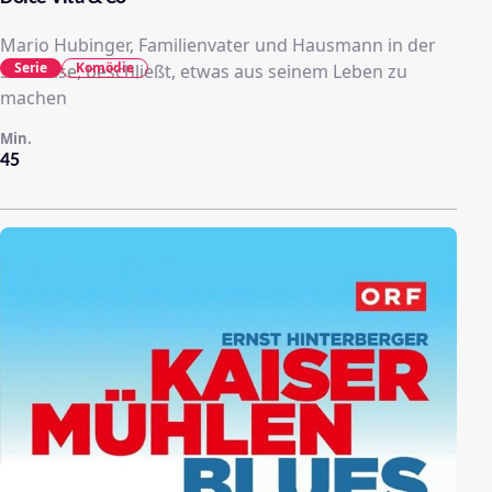
Mario Hubinger, Familienvater und Hausmann in der
Serie
Komödie
Sinnkrise, beschließt, etwas aus seinem Leben zu
machen
Min.
45