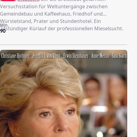
Versuchsstation für Weltuntergänge zwischen
Gemeindebau und Kaffeehaus, Friedhof und
Würstelstand, Prater und Stundenhotel. Ein
Min.
24stündiger Kürlauf der professionellen Mieselsucht.
90