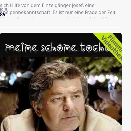
sich Hilfe von dem Einzelgänger Josef, einer
Min.
Kneipenbekanntschaft. Es ist nur eine Frage der Zeit,
85
bis das Kartenhaus zusammenbricht und die Mütter
das gut gehütete Geheimnis durchschauen.