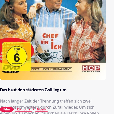
Das haut den stärksten Zwilling um
Nach langer Zeit der Trennung treffen sich zwei
Zwillingsschwestern durch Zufall wieder. Um sich
Film
Komödie
Musik
einen Jux zu machen, tauschen sie rasch ihre Rollen