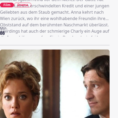
Film
Drama
sich mit einem erschwindelten Kredit und einer jungen
Geliebten aus dem Staub gemacht. Anna kehrt nach
Wien zurück, wo ihr eine wohlhabende Freundin ihren
Obststand auf dem berühmten Naschmarkt überlässt.
Min.
Allerdings hat auch der schmierige Charly ein Auge auf
88
die Immobilie geworfen. Einzig Bernhard, ein früherer
Kammersänger, hält zu Anna; aber auch er steht auf
Charlys Lohnliste.