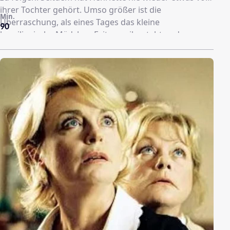
ihrer Tochter gehört. Umso größer ist die
Min.
Überraschung, als eines Tages das kleine
90
brasilianische Mädchen Evita vor ihr steht und
behauptet, Luises Tochter zu sein. Diese sei bei einem
Brand ums Leben gekommen – und Henriette Evitas
einzige lebende Verwandte. Nach anfänglicher
Ablehnung schließt die strenge Dame das lebensfrohe
Kind tief ins Herz. Allerdings hat sie nicht mit der
intriganten Ehefrau ihres Neffen gerechnet, die um
das Familienerbe fürchtet und alles daransetzt, Evita
wieder loszuwerden.