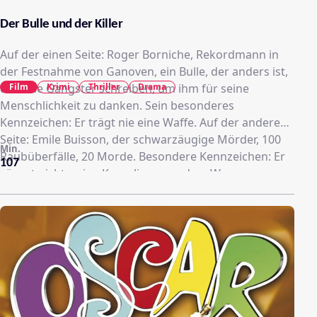
Der Bulle und der Killer
Auf der einen Seite: Roger Borniche, Rekordmann in
der Festnahme von Ganoven, ein Bulle, der anders ist,
Film
Krimi
Thriller
Drama
dem die Gangster schreiben, um ihm für seine
Menschlichkeit zu danken. Sein besonderes
Kennzeichen: Er trägt nie eine Waffe. Auf der anderen
Seite: Emile Buisson, der schwarzäugige Mörder, 100
Min.
Raubüberfälle, 20 Morde. Besondere Kennzeichen: Er
107
zögert nicht, seine Komplizen aus dem Weg zu
räumen, damit sie ihn nicht bei der Polizei verraten.
Zwischen den Beiden: Ein fantastisches Duell!