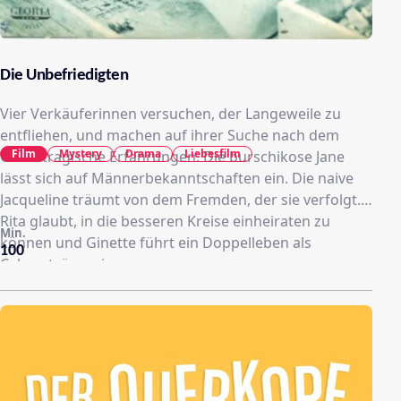
Die Unbefriedigten
Vier Verkäuferinnen versuchen, der Langeweile zu
entfliehen, und machen auf ihrer Suche nach dem
Film
Mystery
Drama
Liebesfilm
Glück tragische Erfahrungen. Die burschikose Jane
lässt sich auf Männerbekanntschaften ein. Die naive
Jacqueline träumt von dem Fremden, der sie verfolgt.
Rita glaubt, in die besseren Kreise einheiraten zu
Min.
können und Ginette führt ein Doppelleben als
100
Cabaretsängerin.