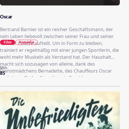
Oscar
Bertrand Barnier ist ein reicher Geschäftsmann, der
sein Leben liebevoll zwischen seiner Frau und seiner
Film
Komödie
Tochter Colette aufteilt. Um in Form zu bleiben,
trainiert er regelmäßig mit einer jungen Sportlerin, die
wohl mehr Muskeln als Verstand hat. Der Haushalt
macht sich sozusagen von alleine, dank des
Min.
Dienstmädchens Bernadette, des Chauffeurs Oscar
85
und einem Butler. Aber diese äußerst bequeme
Situation ist geradezu dazu bestimmt durcheinander
gebracht zu werden. Und es ist sein Geschäftspartner
und Vertrauter Christian Martin, der die Katastrophe
ins Rollen bringt. Eines Morgens platzt er in Barniers
Schlafzimmer und offenbart ihm, dass er eine
Verdoppelung seines Gehalts fordert, dass er vor hat,
Barniers Tochter zu heiraten, und dass er sowieso ein