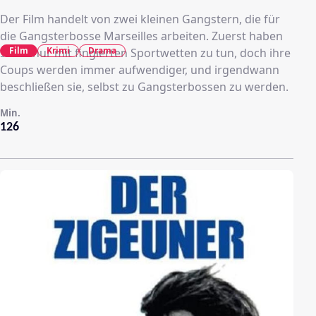
Der Film handelt von zwei kleinen Gangstern, die für
die Gangsterbosse Marseilles arbeiten. Zuerst haben
Film
Krimi
Drama
sie es nur mit fingierten Sportwetten zu tun, doch ihre
Coups werden immer aufwendiger, und irgendwann
beschließen sie, selbst zu Gangsterbossen zu werden.
Min.
126