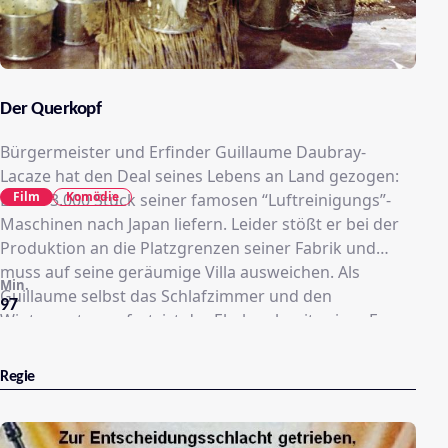
Der Querkopf
Bürgermeister und Erfinder Guillaume Daubray-
Lacaze hat den Deal seines Lebens an Land gezogen:
Film
Komödie
Er soll 3.000 Stück seiner famosen “Luftreinigungs”-
Maschinen nach Japan liefern. Leider stößt er bei der
Produktion an die Platzgrenzen seiner Fabrik und
muss auf seine geräumige Villa ausweichen. Als
Min.
Guillaume selbst das Schlafzimmer und den
97
Wintergarten opfert, ist der Ehekrach mit seiner Frau
Bernadette unvermeidlich.
Regie