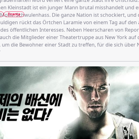
rauenhaften Mord verliert eine ganze Stadt ihre Unschuld. 
en Kleinstadt ist ein junger Mann brutal misshandelt und 
Drama
Motiv: Schwulenhass. Die ganze Nation ist schockiert, und 
uldigen rückt das Örtchen Laramie von einem Tag auf den 
des öffentlichen Interesses. Neben Heerscharen von Repor
auch die Mitglieder einer Theatertruppe aus New York auf
um die Bewohner einer Stadt zu treffen, für die sich über N
t …