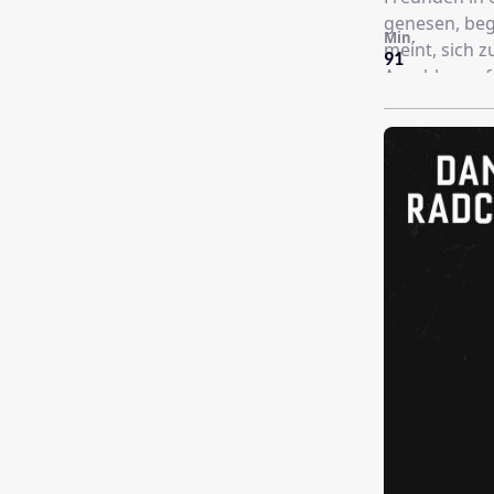
genesen, beg
Min.
meint, sich 
91
Anschlag auf
gnadenlosen 
sich nicht so