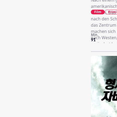
Nach einem g
amerikanisch
Film
Krimi
worden. Das 
nach den Sch
das Zentrum 
machen sich 
Min.
nach Westen, 
91
verändert ha