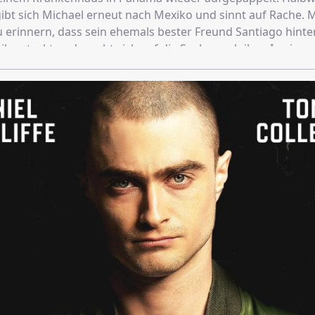
ibt sich Michael erneut nach Mexiko und sinnt auf Rache. 
zu erinnern, dass sein ehemals bester Freund Santiago hint
 ihn steckt und macht sich auf die Suche nach ihm. In eine
Kreuzzug kämpft er sich näher an sein Ziel heran, doch San
 leicht geschlagen: Er nimmt Michaels große Liebe Nadine a