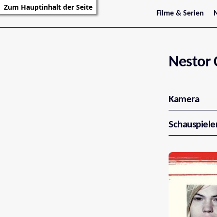
Zum Hauptinhalt der Seite
Filme & Serien
Trailer
S
Kritiken
S
Filmarchiv
Serienarchiv
Nestor 
Kamera
Schauspiele