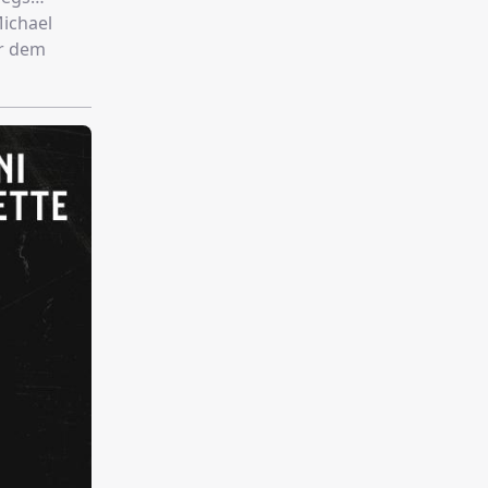
Michael
er dem
m
tiago gibt
ls Geisel…