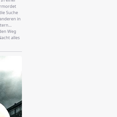
In einer
ermordet
die Suche
anderen in
tern
 den Weg
acht alles