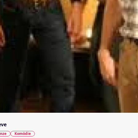
eve
nze
Komödie