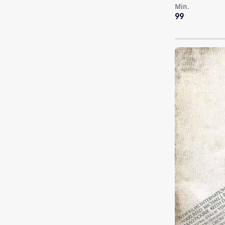
Min.
99