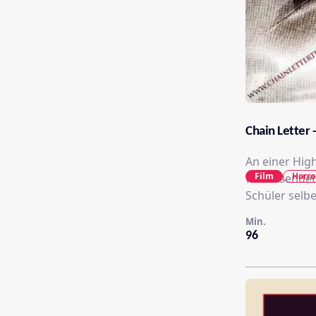
Chain Letter -
An einer High
Film
Horro
weitersendet
Schüler selbe
Min.
96