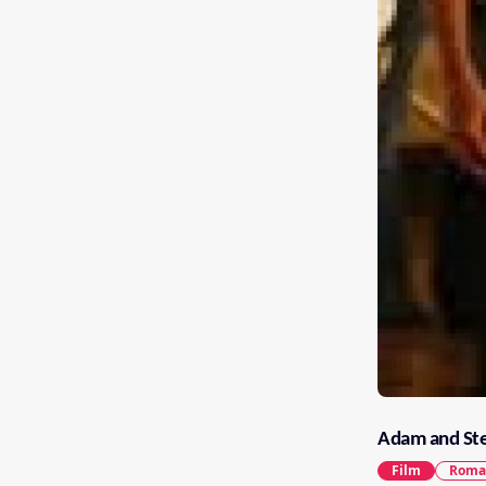
Adam and St
Film
Roma