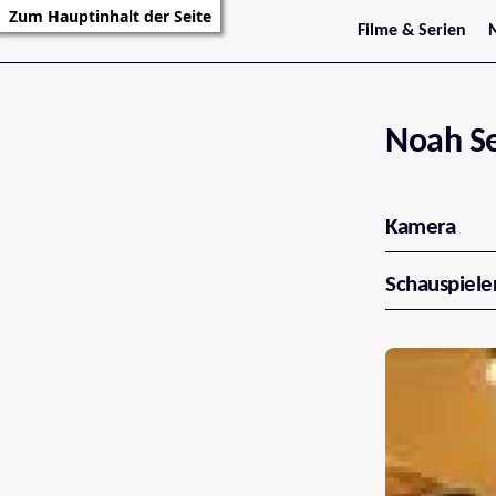
Zum Hauptinhalt der Seite
Filme & Serien
Trailer
S
Kritiken
S
Filmarchiv
Serienarchiv
Noah S
Kamera
Schauspiele