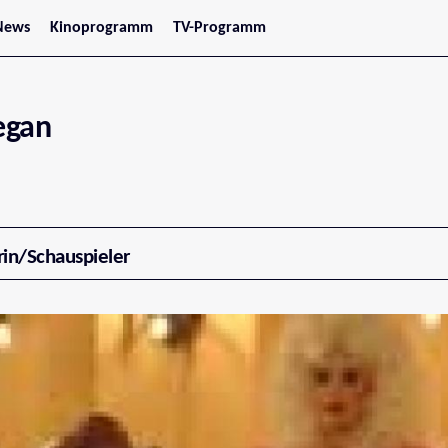
News
Kinoprogramm
TV-Programm
tars
Jetzt im Kino
treaming
Demnächst im Kino
Wien
Niederösterreich
egan
Oberösterreich
Steiermark
Burgenland
Kärnten
Salzburg
Tirol
Vorarlberg
rin/Schauspieler