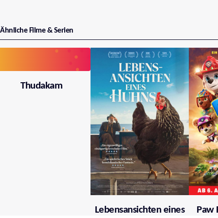
Ähnliche Filme & Serien
Thudakam
Lebensansichten eines
Paw P