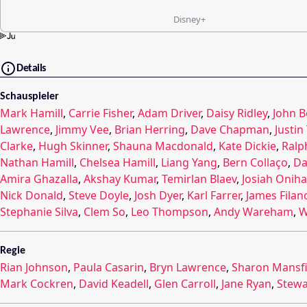
Disney+
Details
Schauspieler
Mark Hamill
,
Carrie Fisher
,
Adam Driver
,
Daisy Ridley
,
John 
Lawrence
,
Jimmy Vee
,
Brian Herring
,
Dave Chapman
,
Justin
Clarke
,
Hugh Skinner
,
Shauna Macdonald
,
Kate Dickie
,
Ralp
Nathan Hamill
,
Chelsea Hamill
,
Liang Yang
,
Bern Collaço
,
Da
Amira Ghazalla
,
Akshay Kumar
,
Temirlan Blaev
,
Josiah Oniha
Nick Donald
,
Steve Doyle
,
Josh Dyer
,
Karl Farrer
,
James Filan
Stephanie Silva
,
Clem So
,
Leo Thompson
,
Andy Wareham
,
W
Regie
Rian Johnson
,
Paula Casarin
,
Bryn Lawrence
,
Sharon Mansfi
Mark Cockren
,
David Keadell
,
Glen Carroll
,
Jane Ryan
,
Stewa