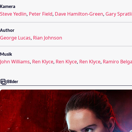
Kamera
Steve Yedlin
,
Peter Field
,
Dave Hamilton-Green
,
Gary Spratl
Author
George Lucas
,
Rian Johnson
Musik
John Williams
,
Ren Klyce
,
Ren Klyce
,
Ren Klyce
,
Ramiro Belg
Bilder