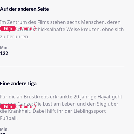
Auf der anderen Seite
Im Zentrum des Films stehen sechs Menschen, deren
Film
Drama
Wege sich auf schicksalhafte Weise kreuzen, ohne sich
zu berühren.
Min.
122
Eine andere Liga
Für die an Brustkrebs erkrankte 20-jährige Hayat geht
es ums Ganze: Die Lust am Leben und den Sieg über
Film
Drama
die Krankheit. Dabei hilft ihr der Lieblingssport
Fußball.
Min.