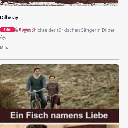
Dilberay
Die Lebensgeschichte der türkischen Sängerin Dilber
Film
Drama
Ay.
Min.