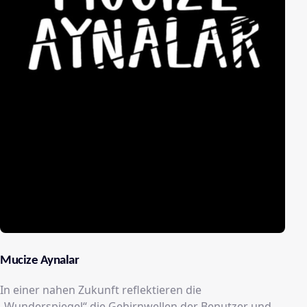
Mucize Aynalar
In einer nahen Zukunft reflektieren die
„Wunderspiegel“ die Gehirnwellen der Benutzer und