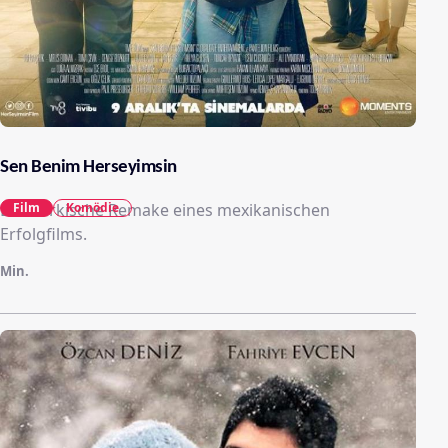
Sen Benim Herseyimsin
Das türkische Remake eines mexikanischen
Film
Komödie
Erfolgfilms.
Min.