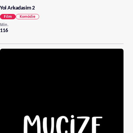
Yol Arkadasim 2
Film
Komödie
Min.
116