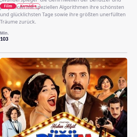
Film
Komödie
projizieren mit speziellen Algorithmen ihre schönsten
und glücklichsten Tage sowie ihre größten unerfüllten
Träume zurück.
Min.
103