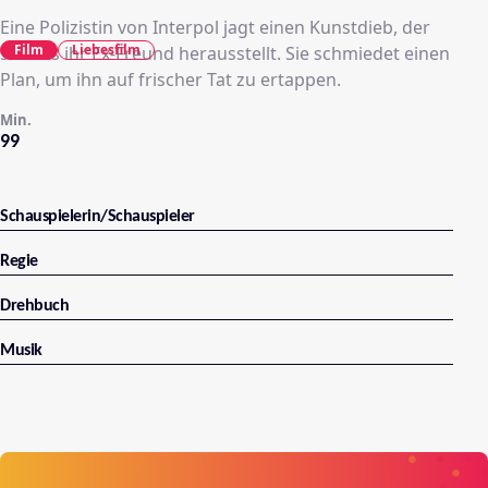
Eine Polizistin von Interpol jagt einen Kunstdieb, der
Film
Liebesfilm
sich als ihr Ex-Freund herausstellt. Sie schmiedet einen
Plan, um ihn auf frischer Tat zu ertappen.
Min.
99
Schauspielerin/Schauspieler
Regie
Drehbuch
Musik