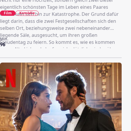
eigentlich schönsten Tage im Leben eines Paares
Film
Komödie
entwickeln sich hin zur Katastrophe. Der Grund dafür
liegt darin, dass die zwei Festgesellschaften sich den
selben Ort, beziehungsweise zwei nebeneinander
liegende Säle, ausgesucht, um ihren großen
Min.
Freudentag zu feiern. So kommt es, wie es kommen
96
muss: Alte Liebende laufen sich plötzlich wieder über
den Weg, gut gehütete Geheimnisse kommen ans
Licht, Konflikte kochen auf und das komplette Chaos
bricht aus.