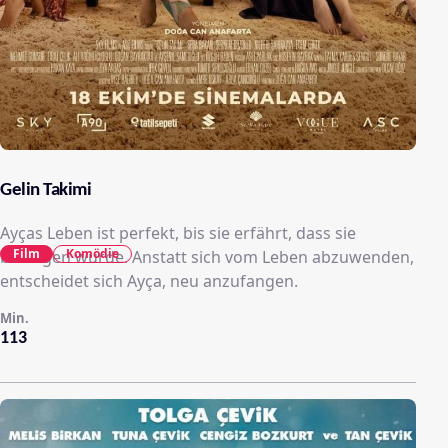
Gelin Takimi
Ayças Leben ist perfekt, bis sie erfährt, dass sie
Film
Komödie
betrogen wurde. Anstatt sich vom Leben abzuwenden,
entscheidet sich Ayça, neu anzufangen.
Min.
113