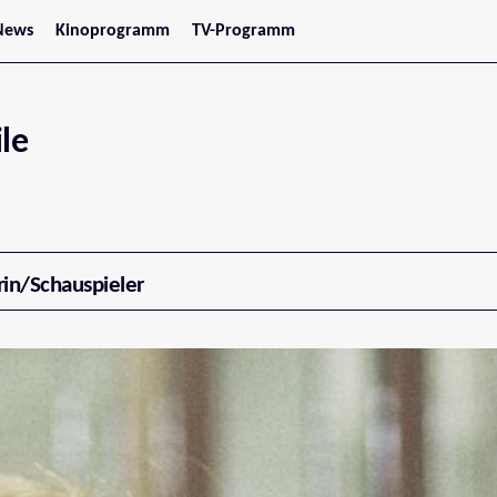
News
Kinoprogramm
TV-Programm
tars
Jetzt im Kino
treaming
Demnächst im Kino
Wien
Niederösterreich
le
Oberösterreich
Steiermark
Burgenland
Kärnten
Salzburg
Tirol
Vorarlberg
rin/Schauspieler