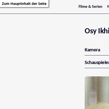
Zum Hauptinhalt der Seite
Filme & Serien
Trailer
S
Kritiken
S
Filmarchiv
Serienarchiv
Osy Ikhi
Kamera
Schauspiele