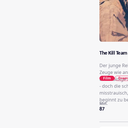
The Kill Team
Der junge Re
Zeuge wie an
Film
Dram
unschuldige Z
- doch die s
misstrauisch
beginnt zu be
Min.
87