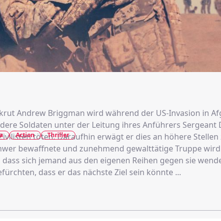
krut Andrew Briggman wird während der US-Invasion in Af
dere Soldaten unter der Leitung ihres Anführers Sergeant
a
Action
Thriller
ivilisten töten. Daraufhin erwägt er dies an höhere Stelle
chwer bewaffnete und zunehmend gewalttätige Truppe wird
, dass sich jemand aus den eigenen Reihen gegen sie wend
fürchten, dass er das nächste Ziel sein könnte ...