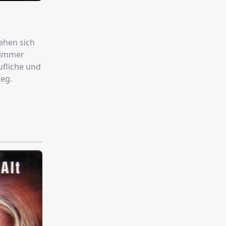
tehen sich
e immer
ufliche und
Weg.