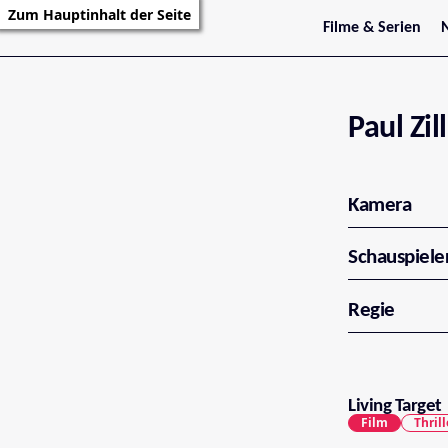
Zum Hauptinhalt der Seite
Filme & Serien
Trailer
S
Kritiken
S
Filmarchiv
Serienarchiv
Paul Zil
Kamera
Schauspiele
Regie
Living Target
Film
Thrill