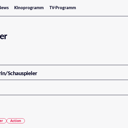
News
Kinoprogramm
TV-Programm
tars
Jetzt im Kino
treaming
Demnächst im Kino
Wien
Niederösterreich
ler
Oberösterreich
Steiermark
Burgenland
Kärnten
Salzburg
Tirol
Vorarlberg
rin/Schauspieler
er
Action