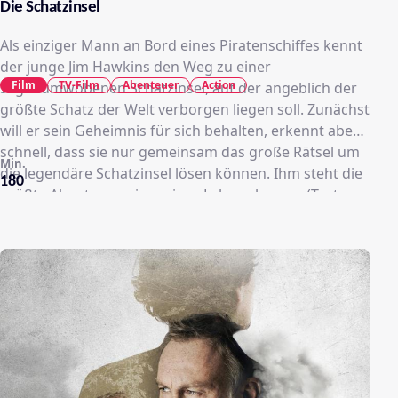
Die Schatzinsel
Als einziger Mann an Bord eines Piratenschiffes kennt
der junge Jim Hawkins den Weg zu einer
Film
TV-Film
Abenteuer
Action
sagenumwobenen Schatzinsel, auf der angeblich der
größte Schatz der Welt verborgen liegen soll. Zunächst
will er sein Geheimnis für sich behalten, erkennt aber
schnell, dass sie nur gemeinsam das große Rätsel um
Min.
die legendäre Schatzinsel lösen können. Ihm steht die
180
größte Abenteuerreise seines Lebens bevor… (Text:
RTL)