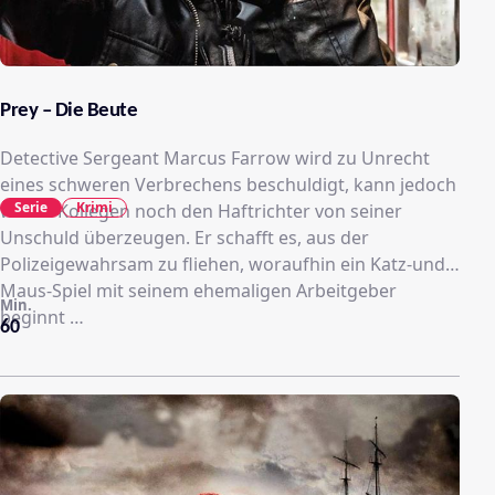
Prey – Die Beute
Detective Sergeant Marcus Farrow wird zu Unrecht
eines schweren Verbrechens beschuldigt, kann jedoch
Serie
Krimi
weder Kollegen noch den Haftrichter von seiner
Unschuld überzeugen. Er schafft es, aus der
Polizeigewahrsam zu fliehen, woraufhin ein Katz-und-
Maus-Spiel mit seinem ehemaligen Arbeitgeber
Min.
beginnt …
60