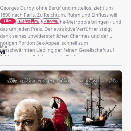
Georges Duroy, ohne Beruf und mittellos, zieht um
1890 nach Paris. Zu Reichtum, Ruhm und Einfluss will
Film
Liebesfilm
Drama
er es in der brodelnden Seine-Metropole bringen - und
das um jeden Preis. Der attraktive Verführer steigt
dank seines unwiderstehlichen Charmes und der
nötigen Portion Sex-Appeal schnell zum
Min.
umschwärmten Liebling der feinen Gesellschaft auf.
98
Schlüssel zum Erfolg sind die Ehefrauen
einflussreicher Gentlemen, die "Bel Ami" alle Türen
öffnen. Im Eiltempo macht der skrupellose Galan als
Journalist Karriere und begibt sich aufs glatte
Politparkett.