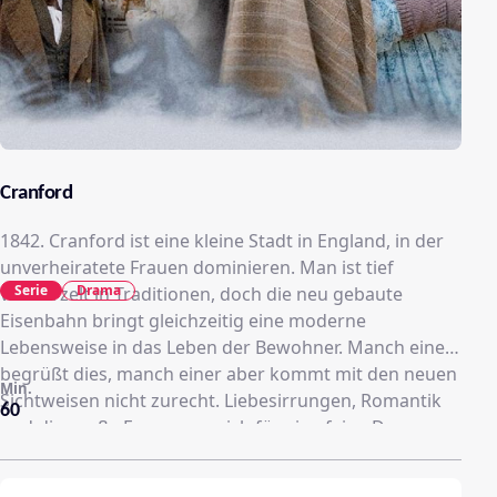
Cranford
1842. Cranford ist eine kleine Stadt in England, in der
unverheiratete Frauen dominieren. Man ist tief
Serie
Drama
verwurzelt in Traditionen, doch die neu gebaute
Eisenbahn bringt gleichzeitig eine moderne
Lebensweise in das Leben der Bewohner. Manch einer
begrüßt dies, manch einer aber kommt mit den neuen
Min.
Sichtweisen nicht zurecht. Liebesirrungen, Romantik
60
und die große Frage, was sich für eine feine Dame
geziemt und was nicht. Ersticken Regeln das Leben,
oder sind diese für eine Zivilisation notwendig?