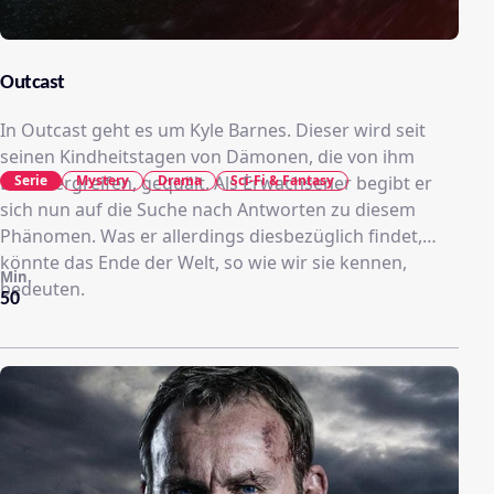
Outcast
In Outcast geht es um Kyle Barnes. Dieser wird seit
seinen Kindheitstagen von Dämonen, die von ihm
Serie
Mystery
Drama
Sci-Fi & Fantasy
Besitz ergreifen, gequält. Als Erwachsener begibt er
sich nun auf die Suche nach Antworten zu diesem
Phänomen. Was er allerdings diesbezüglich findet,
könnte das Ende der Welt, so wie wir sie kennen,
Min.
bedeuten.
50