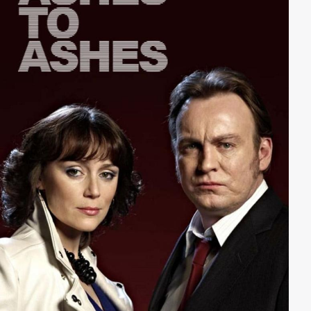
Vertrauen in die Crew erschüttern lässt. Hawkins ist
gezwungen sein Misstrauen zunächst zu verstecken
und den Weg zur Insel anzutreten. Gleichzeitig hängen
die armen Frauen der Seemänner in ihren Heimen und
kommen vor Sorge fast ums Leben - so auch Jim
Hawkins' Mutter (Shirley Henderson)...