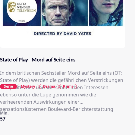
State of Play - Mord auf Seite eins
In dem britischen Sechsteiler Mord auf Seite eins (OT:
State of Play) werden die gefährlichen Verstrickungen
Serie
Mystery
Drama
Krimi
von politischen und wirtschaftlichen Interessen
ebenso unter die Lupe genommen wie die
verheerenden Auswirkungen einer
sensationslüsternen Boulevard-Berichterstattung
Min.
57