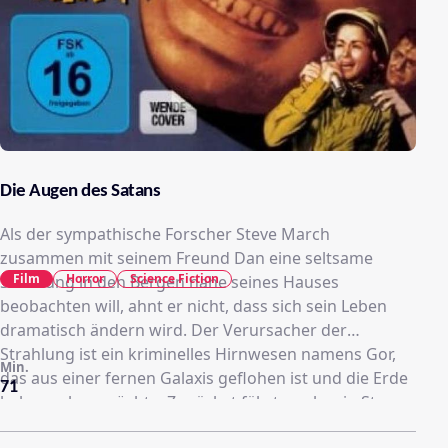
Die Augen des Satans
Als der sympathische Forscher Steve March
zusammen mit seinem Freund Dan eine seltsame
Film
Horror
Science Fiction
Strahlung in den Bergen nahe seines Hauses
beobachten will, ahnt er nicht, dass sich sein Leben
dramatisch ändern wird. Der Verursacher der
Strahlung ist ein kriminelles Hirnwesen namens Gor,
Min.
das aus einer fernen Galaxis geflohen ist und die Erde
71
beherrschen möchte. Zunächst fährt es aber in Steves
Körper und lässt ihn unvorstellbare Dinge tun,