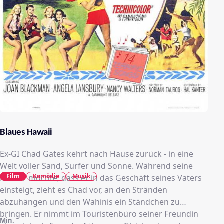
Blaues Hawaii
Ex-GI Chad Gates kehrt nach Hause zurück - in eine
Welt voller Sand, Surfer und Sonne. Während seine
Film
Komödie
Musik
Mutter möchte, dass er in das Geschäft seines Vaters
einsteigt, zieht es Chad vor, an den Stränden
abzuhängen und den Wahinis ein Ständchen zu
bringen. Er nimmt im Touristenbüro seiner Freundin
Min.