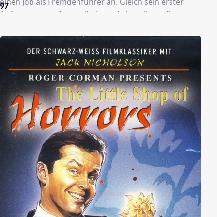
einen Job als Fremdenführer an. Gleich sein erster
97
Auftrag ist eine Tour mit einem Auto voller süßer
Mädchen. Abenteuer, Schwierigkeiten und Hula-Songs
begleiten Chad bei seiner Tour zu den schönsten
Stränden und Sehenswürdigkeiten von Hawaii...