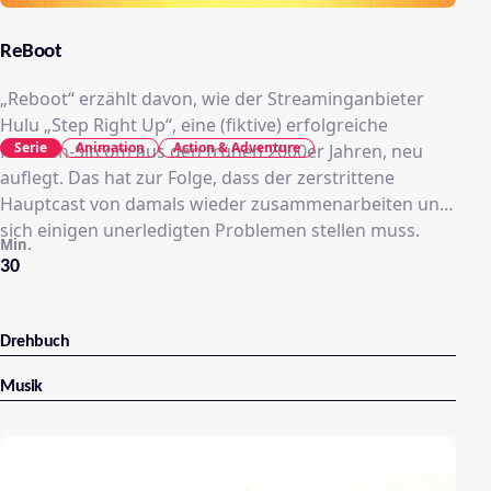
ReBoot
„Reboot“ erzählt davon, wie der Streaminganbieter
Hulu „Step Right Up“, eine (fiktive) erfolgreiche
Serie
Animation
Action & Adventure
Familien-Sitcom aus den frühen 2000er Jahren, neu
auflegt. Das hat zur Folge, dass der zerstrittene
Hauptcast von damals wieder zusammenarbeiten und
sich einigen unerledigten Problemen stellen muss.
Min.
30
Drehbuch
Musik