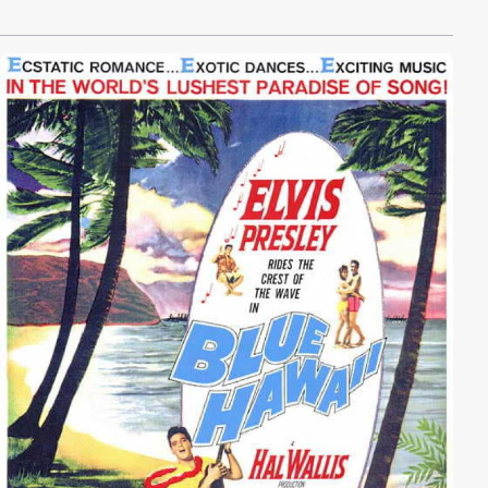
sich ein eigenbrötlerischer Draufgänger hervor, der als
Offiziersanwärter wegen Totschlags in Trunkenheit
degradiert wurde. Um diesen zwielichtigen Ex-
Mastersergeanten und die Doppelbödigkeit seines
"Heldentums" geht es Don Siegels Film im
wesentlichen.