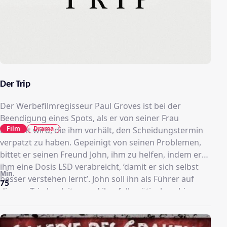
Der Trip
Der Werbefilmregisseur Paul Groves ist bei der
Beendigung eines Spots, als er von seiner Frau
Film
Drama
besucht wird, die ihm vorhält, den Scheidungstermin
verpatzt zu haben. Gepeinigt von seinen Problemen,
bittet er seinen Freund John, ihm zu helfen, indem er
ihm eine Dosis LSD verabreicht, ‘damit er sich selbst
Min.
besser verstehen lernt’. John soll ihn als Führer auf
75
diesem Trip begleiten und ihn, falls nötig, beruhigen.
Sie ziehen sich in ein Haus mit Blick auf Los Angeles
zurück, wo Paul das LSD zu sich nimmt. Anfangs