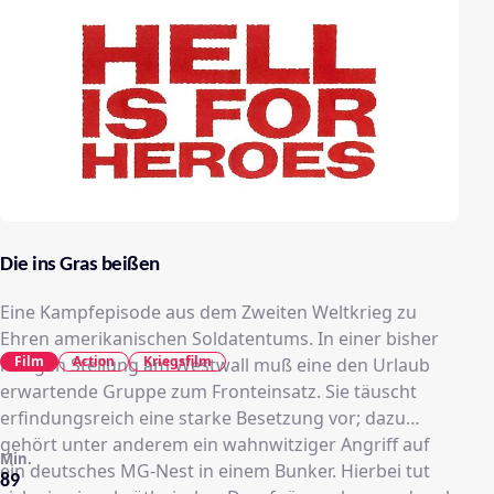
Die ins Gras beißen
Eine Kampfepisode aus dem Zweiten Weltkrieg zu
Ehren amerikanischen Soldatentums. In einer bisher
Film
Action
Kriegsfilm
ruhigen Stellung am Westwall muß eine den Urlaub
erwartende Gruppe zum Fronteinsatz. Sie täuscht
erfindungsreich eine starke Besetzung vor; dazu
gehört unter anderem ein wahnwitziger Angriff auf
Min.
ein deutsches MG-Nest in einem Bunker. Hierbei tut
89