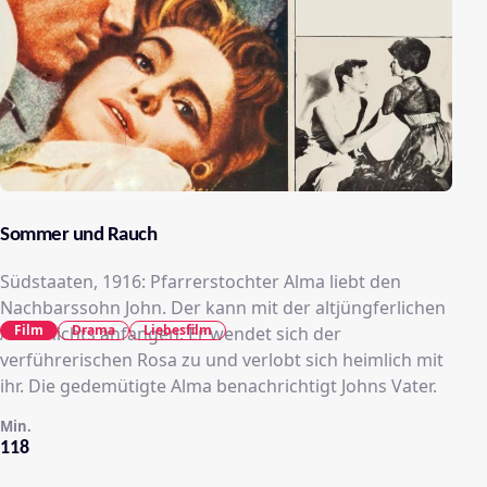
Sommer und Rauch
Südstaaten, 1916: Pfarrerstochter Alma liebt den
Nachbarssohn John. Der kann mit der altjüngferlichen
Film
Drama
Liebesfilm
Alma nichts anfangen. Er wendet sich der
verführerischen Rosa zu und verlobt sich heimlich mit
ihr. Die gedemütigte Alma benachrichtigt Johns Vater.
Min.
118