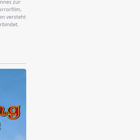
annes zur
orrorfilm,
nen versteht
rbindet.