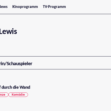
News
Kinoprogramm
TV-Programm
tars
Jetzt im Kino
treaming
Demnächst im Kino
Wien
Niederösterreich
Lewis
Oberösterreich
Steiermark
Burgenland
Kärnten
Salzburg
Tirol
Vorarlberg
rin/Schauspieler
 durch die Wand
nze
Komödie