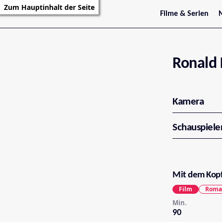
Zum Hauptinhalt der Seite
Filme & Serien
Trailer
S
Kritiken
S
Filmarchiv
Serienarchiv
Ronald 
Kamera
Schauspiele
Mit dem Kopf
Film
Roma
Min.
90