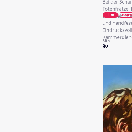
Bei der Schä
Totenfratze. 
Film
Horro
der effektvol
und handfest
Eindrucksvoll
Kammerdiener
Min.
89