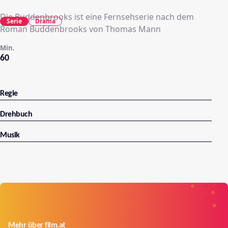
Die Buddenbrooks ist eine Fernsehserie nach dem
Serie
Drama
Roman Buddenbrooks von Thomas Mann
Min.
60
Regie
Drehbuch
Musik
Mehr über film.at