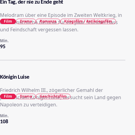
Ein Tag, der nie zu Ende geht
Melodram über eine Episode im Zweiten Weltkrieg, in
Film
Drama
Romanze
Kriegsfilm / Antikriegsfilm
der menschliche Gefühle für ein paar Stunden Hass
und Feindschaft vergessen lassen.
Min.
95
Königin Luise
Friedrich Wilhelm III., zögerlicher Gemahl der
Film
Drama
Geschichtsfilm
preußischen Königin Luise, versucht sein Land gegen
Napoleon zu verteidigen.
Min.
108