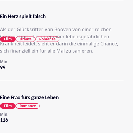
Ein Herz spielt falsch
Als der Glücksritter Van Booven von einer reichen
Cousine hört, die unter einer lebensgefährlichen
Film
Drama
Romanze
Krankheit leidet, sieht er darin die einmalige Chance,
sich finanziell ein für alle Mal zu sanieren.
Min.
99
Eine Frau fürs ganze Leben
Film
Romanze
Min.
116