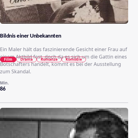
Bildnis einer Unbekannten
Ein Maler hält das faszinierende Gesicht einer Frau auf
einem Aktbild fest, doch da es sich um die Gattin eines
Film
Drama
Romanze
Komödie
Botschafters handelt, kommt es bei der Ausstellung
zum Skandal.
Min.
86